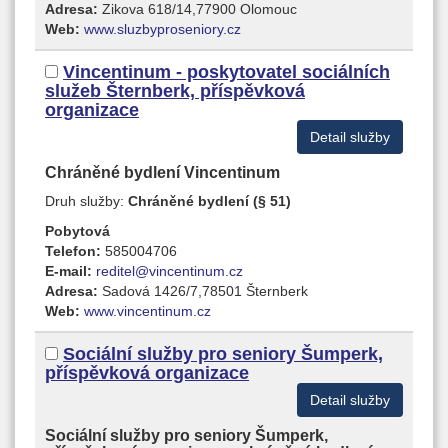
Adresa:
Zikova 618/14,77900 Olomouc
Web:
www.sluzbyproseniory.cz
Vincentinum - poskytovatel sociálních
služeb Šternberk, příspěvková
organizace
Detail služby
Chráněné bydlení Vincentinum
Druh služby:
Chráněné bydlení (§ 51)
Pobytová
Telefon:
585004706
E-mail:
reditel@vincentinum.cz
Adresa:
Sadová 1426/7,78501 Šternberk
Web:
www.vincentinum.cz
Sociální služby pro seniory Šumperk,
příspěvková organizace
Detail služby
Sociální služby pro seniory Šumperk,