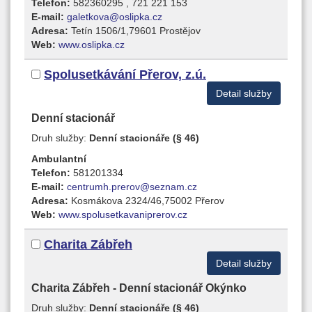
Telefon:
582360295 , 721 221 153
E-mail:
galetkova@oslipka.cz
Adresa:
Tetín 1506/1,79601 Prostějov
Web:
www.oslipka.cz
Spolusetkávání Přerov, z.ú.
Detail služby
Denní stacionář
Druh služby:
Denní stacionáře (§ 46)
Ambulantní
Telefon:
581201334
E-mail:
centrumh.prerov@seznam.cz
Adresa:
Kosmákova 2324/46,75002 Přerov
Web:
www.spolusetkavaniprerov.cz
Charita Zábřeh
Detail služby
Charita Zábřeh - Denní stacionář Okýnko
Druh služby:
Denní stacionáře (§ 46)