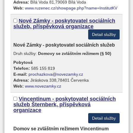
Adresa:
Bílá Voda 81,79069 Bílá Voda
Web:
www.ruzenec.cz/showpage.php?name=InstitutKV
Nové Zámky - poskytovatel sociálních
služeb, příspěvková organizace
Detail služby
Nové Zámky - poskytovatel sociálních služeb
Druh služby:
Domovy se zvláštním režimem (§ 50)
Pobytová
Telefon:
585 155 819
E-mail:
prochazkova@novezamky.cz
Adresa:
Jiráskova 338,78401 Červenka
Web:
www.novezamky.cz
Vincentinum - poskytovatel sociálních
služeb Šternberk, příspěvková
organizace
Detail služby
Domov se zvláštním režimem Vincentinum