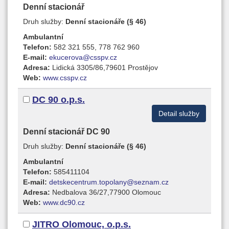
Denní stacionář
Druh služby:
Denní stacionáře (§ 46)
Ambulantní
Telefon:
582 321 555, 778 762 960
E-mail:
ekucerova@csspv.cz
Adresa:
Lidická 3305/86,79601 Prostějov
Web:
www.csspv.cz
DC 90 o.p.s.
Detail služby
Denní stacionář DC 90
Druh služby:
Denní stacionáře (§ 46)
Ambulantní
Telefon:
585411104
E-mail:
detskecentrum.topolany@seznam.cz
Adresa:
Nedbalova 36/27,77900 Olomouc
Web:
www.dc90.cz
JITRO Olomouc, o.p.s.