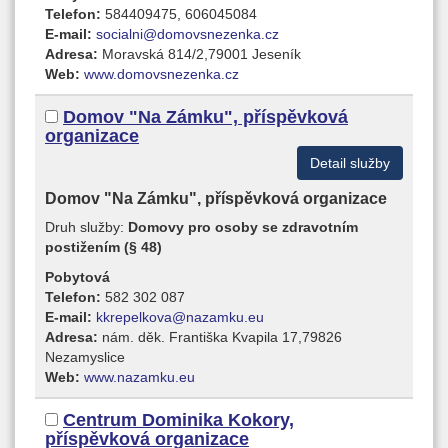
Telefon:
584409475, 606045084
E-mail:
socialni@domovsnezenka.cz
Adresa:
Moravská 814/2,79001 Jeseník
Web:
www.domovsnezenka.cz
Domov "Na Zámku", příspěvková
organizace
Detail služby
Domov "Na Zámku", příspěvková organizace
Druh služby:
Domovy pro osoby se zdravotním
postižením (§ 48)
Pobytová
Telefon:
582 302 087
E-mail:
kkrepelkova@nazamku.eu
Adresa:
nám. děk. Františka Kvapila 17,79826
Nezamyslice
Web:
www.nazamku.eu
Centrum Dominika Kokory,
příspěvková organizace