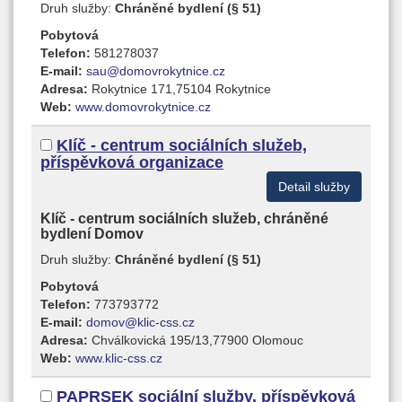
Druh služby:
Chráněné bydlení (§ 51)
Pobytová
Telefon:
581278037
E-mail:
sau@domovrokytnice.cz
Adresa:
Rokytnice 171,75104 Rokytnice
Web:
www.domovrokytnice.cz
Klíč - centrum sociálních služeb,
příspěvková organizace
Detail služby
Klíč - centrum sociálních služeb, chráněné
bydlení Domov
Druh služby:
Chráněné bydlení (§ 51)
Pobytová
Telefon:
773793772
E-mail:
domov@klic-css.cz
Adresa:
Chválkovická 195/13,77900 Olomouc
Web:
www.klic-css.cz
PAPRSEK sociální služby, příspěvková