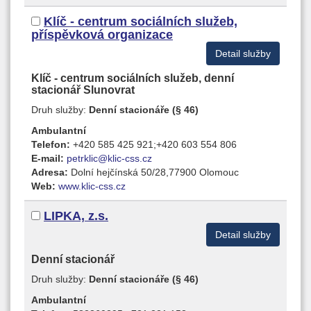
Klíč - centrum sociálních služeb,
příspěvková organizace
Detail služby
Klíč - centrum sociálních služeb, denní
stacionář Slunovrat
Druh služby:
Denní stacionáře (§ 46)
Ambulantní
Telefon:
+420 585 425 921;+420 603 554 806
E-mail:
petrklic@klic-css.cz
Adresa:
Dolní hejčínská 50/28,77900 Olomouc
Web:
www.klic-css.cz
LIPKA, z.s.
Detail služby
Denní stacionář
Druh služby:
Denní stacionáře (§ 46)
Ambulantní