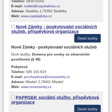
Telefon:
581670202
E-mail:
reditel@uspskalicka.cz
Adresa:
Skalička 1,75352 Skalička
Web:
www.uspskalicka.cz
Nové Zámky - poskytovatel sociálních
služeb, příspěvková organizace
Detail služby
Nové Zámky - poskytovatel sociálních služeb
Druh služby:
Domovy pro osoby se zdravotním
postižením (§ 48)
Pobytová
Telefon:
585 155 819
E-mail:
prochazkova@novezamky.cz
Adresa:
Mladeč 2,78401 Mladeč
Web:
www.novezamky.cz
PAPRSEK sociální služby, příspěvková
organizace
Detail služby