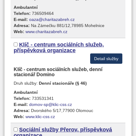
Ambulantní
Telefon:
736509464
E-mail:
oaza@charitazabreh.cz
Adresa:
Na Zámečku 881/12,78985 Mohelnice
Web:
www.charitazabreh.cz
Klíč - centrum sociálních služeb,
příspěvková organizace
Detail služby
Klíč - centrum sociálních služeb, denní
stacionář Domino
Druh služby:
Denní stacionáře (§ 46)
Ambulantní
Telefon:
733531341
E-mail:
domov-sp@klic-css.cz
Adresa:
Dvorského 5/17,77900 Olomouc
Web:
www.klic-css.cz
Sociální služby Přerov, příspěvková
organizace