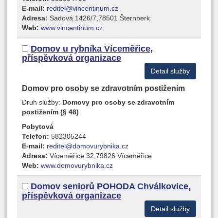
E-mail:
reditel@vincentinum.cz
Adresa:
Sadová 1426/7,78501 Šternberk
Web:
www.vincentinum.cz
Domov u rybníka Víceměřice,
příspěvková organizace
Detail služby
Domov pro osoby se zdravotním postižením
Druh služby:
Domovy pro osoby se zdravotním
postižením (§ 48)
Pobytová
Telefon:
582305244
E-mail:
reditel@domovurybnika.cz
Adresa:
Víceměřice 32,79826 Víceměřice
Web:
www.domovurybnika.cz
Domov seniorů POHODA Chválkovice,
příspěvková organizace
Detail služby