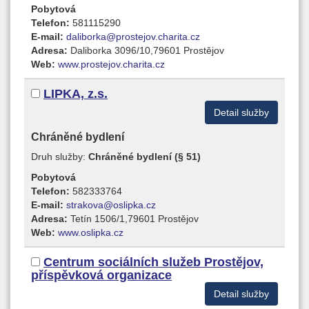
Pobytová
Telefon:
581115290
E-mail:
daliborka@prostejov.charita.cz
Adresa:
Daliborka 3096/10,79601 Prostějov
Web:
www.prostejov.charita.cz
LIPKA, z.s.
Detail služby
Chráněné bydlení
Druh služby:
Chráněné bydlení (§ 51)
Pobytová
Telefon:
582333764
E-mail:
strakova@oslipka.cz
Adresa:
Tetín 1506/1,79601 Prostějov
Web:
www.oslipka.cz
Centrum sociálních služeb Prostějov,
příspěvková organizace
Detail služby