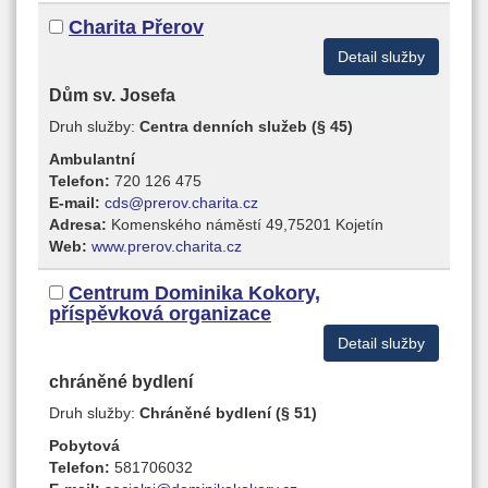
Charita Přerov
Detail služby
Dům sv. Josefa
Druh služby:
Centra denních služeb (§ 45)
Ambulantní
Telefon:
720 126 475
E-mail:
cds@prerov.charita.cz
Adresa:
Komenského náměstí 49,75201 Kojetín
Web:
www.prerov.charita.cz
Centrum Dominika Kokory,
příspěvková organizace
Detail služby
chráněné bydlení
Druh služby:
Chráněné bydlení (§ 51)
Pobytová
Telefon:
581706032