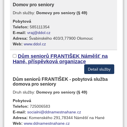
Domov pro seniory
Druh služby:
Domovy pro seniory (§ 49)
Pobytová
Telefon:
585111354
E-mail:
vraj@ddol.cz
Adresa:
Švabinského 403/3,77900 Olomouc
Web:
www.ddol.cz
Dům seniorů FRANTIŠEK Náměšť na
Hané, příspěvková organizace
Detail služby
Dům seniorů FRANTIŠEK - pobytová služba
domova pro seniory
Druh služby:
Domovy pro seniory (§ 49)
Pobytová
Telefon:
725006583
E-mail:
socialni@ddnamestnahane.cz
Adresa:
Komenského 291,78344 Náměšť na Hané
Web:
www.ddnamestnahane.cz