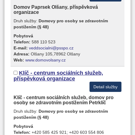
Domov Paprsek Olšany, příspěvková
organizace
Druh služby:
Domovy pro osoby se zdravotním
postižením (§ 48)
Pobytová
Telefon:
588 110 523
E-mail:
veddsocialni@psspo.cz
Adresa:
Olšany 105,78962 Olšany
Web:
www.domovolsany.cz
Klíč - centrum sociálních služeb,
příspěvková organizace
Detail služby
Klíč - centrum sociálních služeb, domov pro
osoby se zdravotním postižením Petrklíč
Druh služby:
Domovy pro osoby se zdravotním
postižením (§ 48)
Pobytová
Telefon:
+420 585 425 921; +420 603 554 806