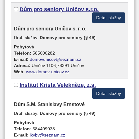
Dům pro seniory Uničov s.r.o.
Detail služby
Dům pro seniory Uničov s. r. o.
Druh služby:
Domovy pro seniory (§ 49)
Pobytová
Telefon:
585000282
E-mail:
domovunicov@seznam.cz
Adresa:
Uničov 1106,78391 Uničov
Web:
www.domov-unicov.cz
Institut Krista Velekněze, z.s.
Detail služby
Dům S.M. Stanislavy Ernstové
Druh služby:
Domovy pro seniory (§ 49)
Pobytová
Telefon:
584409038
E-mail:
ikvbv@seznam.cz