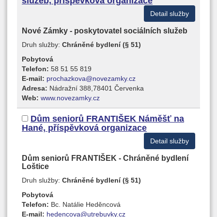
služeb, příspěvková organizace
Detail služby
Nové Zámky - poskytovatel sociálních služeb
Druh služby:
Chráněné bydlení (§ 51)
Pobytová
Telefon:
58 51 55 819
E-mail:
prochazkova@novezamky.cz
Adresa:
Nádražní 388,78401 Červenka
Web:
www.novezamky.cz
Dům seniorů FRANTIŠEK Náměšť na
Hané, příspěvková organizace
Detail služby
Dům seniorů FRANTIŠEK - Chráněné bydlení
Loštice
Druh služby:
Chráněné bydlení (§ 51)
Pobytová
Telefon:
Bc. Natálie Heděncová
E-mail:
hedencova@utrebuvky.cz