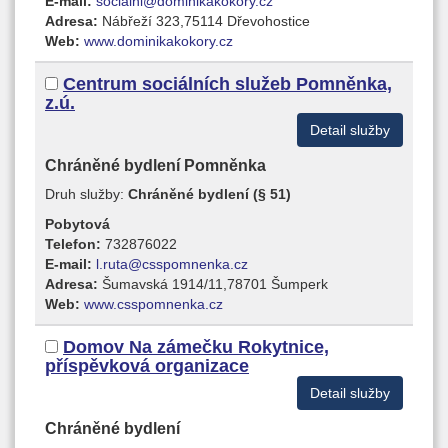
E-mail:
socialni@dominikakokory.cz
Adresa:
Nábřeží 323,75114 Dřevohostice
Web:
www.dominikakokory.cz
Centrum sociálních služeb Pomněnka,
z.ú.
Detail služby
Chráněné bydlení Pomněnka
Druh služby:
Chráněné bydlení (§ 51)
Pobytová
Telefon:
732876022
E-mail:
l.ruta@csspomnenka.cz
Adresa:
Šumavská 1914/11,78701 Šumperk
Web:
www.csspomnenka.cz
Domov Na zámečku Rokytnice,
příspěvková organizace
Detail služby
Chráněné bydlení