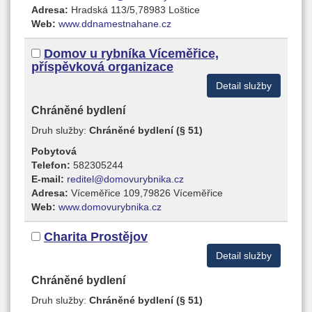
Adresa:
Hradská 113/5,78983 Loštice
Web:
www.ddnamestnahane.cz
Domov u rybníka Víceměřice,
příspěvková organizace
Detail služby
Chráněné bydlení
Druh služby:
Chráněné bydlení (§ 51)
Pobytová
Telefon:
582305244
E-mail:
reditel@domovurybnika.cz
Adresa:
Víceměřice 109,79826 Víceměřice
Web:
www.domovurybnika.cz
Charita Prostějov
Detail služby
Chráněné bydlení
Druh služby:
Chráněné bydlení (§ 51)