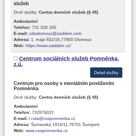
služeb
Druh služby:
Centra denních služeb (§ 45)
Ambulantní
Telefon:
731 328 165
E-mail:
cdsolomouc@zasklem.com
Adresa:
1. máje 832/16,77900 Olomouc
Web:
https://www.zasklem.cz/
Centrum sociálních služeb Pomněnka,
z.ú.
Detail služby
Centrum pro osoby s mentálním postižením
Pomněnka
Druh služby:
Centra denních služeb (§ 45)
Ambulantní
Telefon:
732876022
E-mail:
l.ruta@csspomnenka.cz
Adresa:
Šumavská 1914/11,78701 Šumperk
Web:
www.csspomnenka.cz