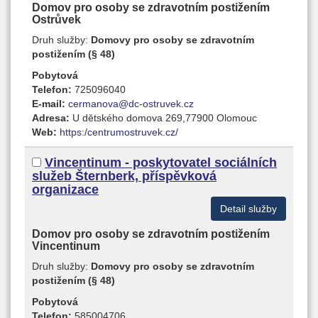
Domov pro osoby se zdravotním postižením
Ostrůvek
Druh služby:
Domovy pro osoby se zdravotním
postižením (§ 48)
Pobytová
Telefon:
725096040
E-mail:
cermanova@dc-ostruvek.cz
Adresa:
U dětského domova 269,77900 Olomouc
Web:
https:/centrumostruvek.cz/
Vincentinum - poskytovatel sociálních
služeb Šternberk, příspěvková
organizace
Detail služby
Domov pro osoby se zdravotním postižením
Vincentinum
Druh služby:
Domovy pro osoby se zdravotním
postižením (§ 48)
Pobytová
Telefon:
585004706