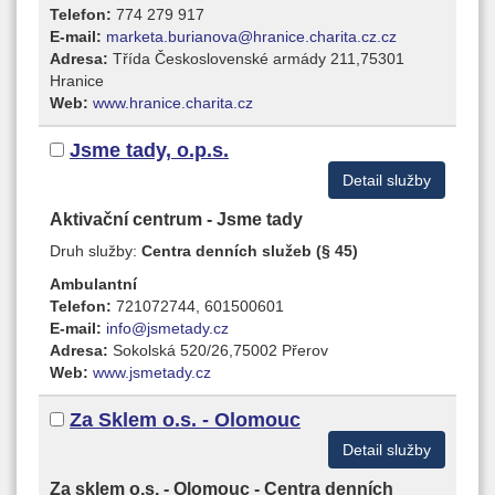
Telefon:
774 279 917
E-mail:
marketa.burianova@hranice.charita.cz.cz
Adresa:
Třída Československé armády 211,75301
Hranice
Web:
www.hranice.charita.cz
Jsme tady, o.p.s.
Detail služby
Aktivační centrum - Jsme tady
Druh služby:
Centra denních služeb (§ 45)
Ambulantní
Telefon:
721072744, 601500601
E-mail:
info@jsmetady.cz
Adresa:
Sokolská 520/26,75002 Přerov
Web:
www.jsmetady.cz
Za Sklem o.s. - Olomouc
Detail služby
Za sklem o.s. - Olomouc - Centra denních