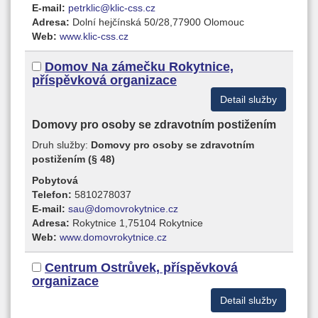
E-mail:
petrklic@klic-css.cz
Adresa:
Dolní hejčínská 50/28,77900 Olomouc
Web:
www.klic-css.cz
Domov Na zámečku Rokytnice,
příspěvková organizace
Detail služby
Domovy pro osoby se zdravotním postižením
Druh služby:
Domovy pro osoby se zdravotním
postižením (§ 48)
Pobytová
Telefon:
5810278037
E-mail:
sau@domovrokytnice.cz
Adresa:
Rokytnice 1,75104 Rokytnice
Web:
www.domovrokytnice.cz
Centrum Ostrůvek, příspěvková
organizace
Detail služby