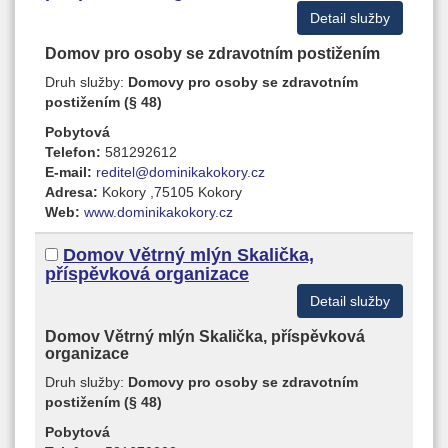
Detail služby
Domov pro osoby se zdravotním postižením
Druh služby:
Domovy pro osoby se zdravotním
postižením (§ 48)
Pobytová
Telefon:
581292612
E-mail:
reditel@dominikakokory.cz
Adresa:
Kokory ,75105 Kokory
Web:
www.dominikakokory.cz
Domov Větrný mlýn Skalička,
příspěvková organizace
Detail služby
Domov Větrný mlýn Skalička, příspěvková
organizace
Druh služby:
Domovy pro osoby se zdravotním
postižením (§ 48)
Pobytová