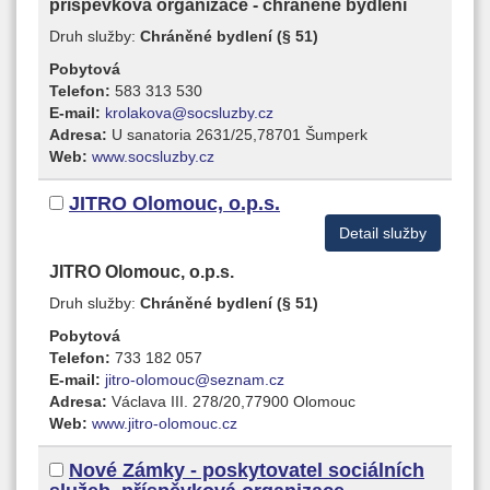
příspěvková organizace - chráněné bydlení
Druh služby:
Chráněné bydlení (§ 51)
Pobytová
Telefon:
583 313 530
E-mail:
krolakova@socsluzby.cz
Adresa:
U sanatoria 2631/25,78701 Šumperk
Web:
www.socsluzby.cz
JITRO Olomouc, o.p.s.
Detail služby
JITRO Olomouc, o.p.s.
Druh služby:
Chráněné bydlení (§ 51)
Pobytová
Telefon:
733 182 057
E-mail:
jitro-olomouc@seznam.cz
Adresa:
Václava III. 278/20,77900 Olomouc
Web:
www.jitro-olomouc.cz
Nové Zámky - poskytovatel sociálních