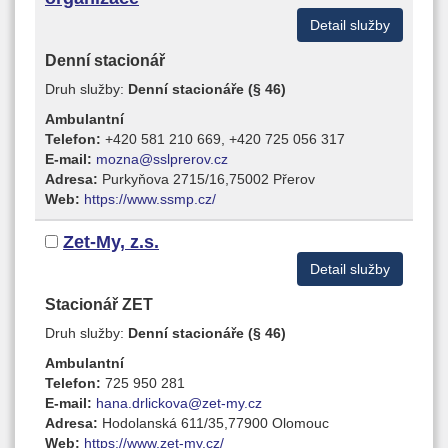
Detail služby
Denní stacionář
Druh služby:
Denní stacionáře (§ 46)
Ambulantní
Telefon:
+420 581 210 669, +420 725 056 317
E-mail:
mozna@sslprerov.cz
Adresa:
Purkyňova 2715/16,75002 Přerov
Web:
https://www.ssmp.cz/
Zet-My, z.s.
Detail služby
Stacionář ZET
Druh služby:
Denní stacionáře (§ 46)
Ambulantní
Telefon:
725 950 281
E-mail:
hana.drlickova@zet-my.cz
Adresa:
Hodolanská 611/35,77900 Olomouc
Web:
https://www.zet-my.cz/