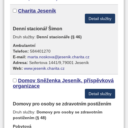
Charita Jeseník
Detail služby
Denní stacionář Šimon
Druh služby:
Denní stacionáře (§ 46)
Ambulantní
Telefon:
584401270
E-mail:
marta.noskova@jesenik.charita.cz
Adresa:
Seifertova 1441/9,79001 Jeseník
Web:
www.jesenik.charita.cz
Domov Sněženka Jeseník, příspěvková
organizace
Detail služby
Domovy pro osoby se zdravotním postižením
Druh služby:
Domovy pro osoby se zdravotním
postižením (§ 48)
Pobytová