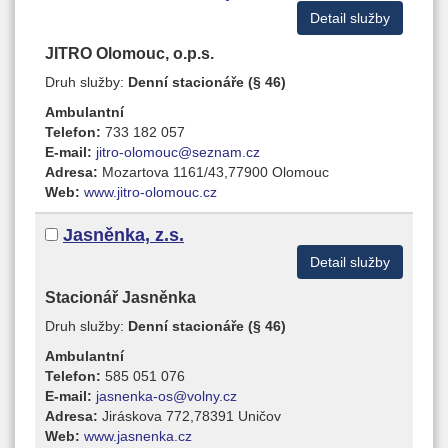
Detail služby
JITRO Olomouc, o.p.s.
Druh služby:
Denní stacionáře (§ 46)
Ambulantní
Telefon:
733 182 057
E-mail:
jitro-olomouc@seznam.cz
Adresa:
Mozartova 1161/43,77900 Olomouc
Web:
www.jitro-olomouc.cz
Jasněnka, z.s.
Detail služby
Stacionář Jasněnka
Druh služby:
Denní stacionáře (§ 46)
Ambulantní
Telefon:
585 051 076
E-mail:
jasnenka-os@volny.cz
Adresa:
Jiráskova 772,78391 Uničov
Web:
www.jasnenka.cz