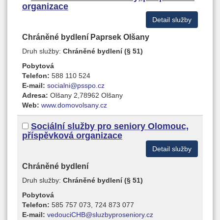
organizace
Detail služby
Chráněné bydlení Paprsek Olšany
Druh služby:
Chráněné bydlení (§ 51)
Pobytová
Telefon:
588 110 524
E-mail:
socialni@psspo.cz
Adresa:
Olšany 2,78962 Olšany
Web:
www.domovolsany.cz
Sociální služby pro seniory Olomouc,
příspěvková organizace
Detail služby
Chráněné bydlení
Druh služby:
Chráněné bydlení (§ 51)
Pobytová
Telefon:
585 757 073, 724 873 077
E-mail:
vedouciCHB@sluzbyproseniory.cz