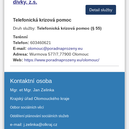
dívky, z.s.
Detail služby
Telefonická krizová pomoc
Druh služby:
Telefonická krizová pomoc (§ 55)
Terénní
Telefon:
603460621
E-mail:
olomouc@poradnaprozeny.eu
Adresa:
Wurmova 577/7,77900 Olomouc
Web:
https://www.poradnaprozeny.eu/olomouc/
Kontaktní osoba
Mgr. et Mgr. Jan Zelinka
Krajský úřad Olomouckého kraje
Odbor sociálních věcí
Oddělení plánování sociálních služeb
e-mail: j.zelinka@olkraj.cz