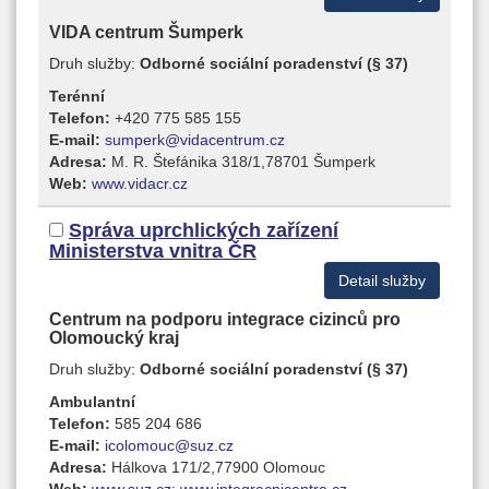
VIDA centrum Šumperk
Druh služby:
Odborné sociální poradenství (§ 37)
Terénní
Telefon:
+420 775 585 155
E-mail:
sumperk@vidacentrum.cz
Adresa:
M. R. Štefánika 318/1,78701 Šumperk
Web:
www.vidacr.cz
Správa uprchlických zařízení
Ministerstva vnitra ČR
Detail služby
Centrum na podporu integrace cizinců pro
Olomoucký kraj
Druh služby:
Odborné sociální poradenství (§ 37)
Ambulantní
Telefon:
585 204 686
E-mail:
icolomouc@suz.cz
Adresa:
Hálkova 171/2,77900 Olomouc
Web:
www.suz.cz; www.integracnicentra.cz