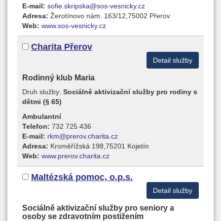
E-mail:
sofie.skripska@sos-vesnicky.cz
Adresa:
Žerotínovo nám. 163/12,75002 Přerov
Web:
www.sos-vesnicky.cz
Charita Přerov
Detail služby
Rodinný klub Maria
Druh služby:
Sociálně aktivizační služby pro rodiny s
dětmi (§ 65)
Ambulantní
Telefon:
732 725 436
E-mail:
rkm@prerov.charita.cz
Adresa:
Kroměřížská 198,75201 Kojetín
Web:
www.prerov.charita.cz
Maltézská pomoc, o.p.s.
Detail služby
Sociálně aktivizační služby pro seniory a
osoby se zdravotním postižením