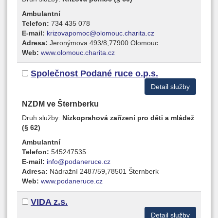
Ambulantní
Telefon:
734 435 078
E-mail:
krizovapomoc@olomouc.charita.cz
Adresa:
Jeronýmova 493/8,77900 Olomouc
Web:
www.olomouc.charita.cz
Společnost Podané ruce o.p.s.
Detail služby
NZDM ve Šternberku
Druh služby:
Nízkoprahová zařízení pro děti a mládež
(§ 62)
Ambulantní
Telefon:
545247535
E-mail:
info@podaneruce.cz
Adresa:
Nádražní 2487/59,78501 Šternberk
Web:
www.podaneruce.cz
VIDA z.s.
Detail služby