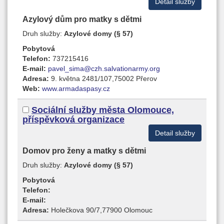
Detail služby
Azylový dům pro matky s dětmi
Druh služby:
Azylové domy (§ 57)
Pobytová
Telefon:
737215416
E-mail:
pavel_sima@czh.salvationarmy.org
Adresa:
9. května 2481/107,75002 Přerov
Web:
www.armadaspasy.cz
Sociální služby města Olomouce,
příspěvková organizace
Detail služby
Domov pro ženy a matky s dětmi
Druh služby:
Azylové domy (§ 57)
Pobytová
Telefon:
E-mail:
Adresa:
Holečkova 90/7,77900 Olomouc