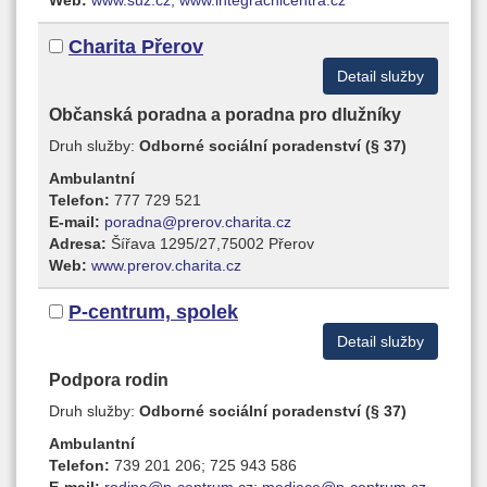
Charita Přerov
Detail služby
Občanská poradna a poradna pro dlužníky
Druh služby:
Odborné sociální poradenství (§ 37)
Ambulantní
Telefon:
777 729 521
E-mail:
poradna@prerov.charita.cz
Adresa:
Šířava 1295/27,75002 Přerov
Web:
www.prerov.charita.cz
P-centrum, spolek
Detail služby
Podpora rodin
Druh služby:
Odborné sociální poradenství (§ 37)
Ambulantní
Telefon:
739 201 206; 725 943 586
E-mail:
rodina@p-centrum.cz; mediace@p-centrum.cz