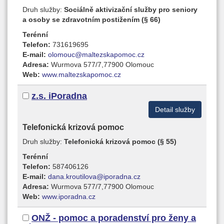
Druh služby:
Sociálně aktivizační služby pro seniory
a osoby se zdravotním postižením (§ 66)
Terénní
Telefon:
731619695
E-mail:
olomouc@maltezskapomoc.cz
Adresa:
Wurmova 577/7,77900 Olomouc
Web:
www.maltezskapomoc.cz
z.s. iPoradna
Detail služby
Telefonická krizová pomoc
Druh služby:
Telefonická krizová pomoc (§ 55)
Terénní
Telefon:
587406126
E-mail:
dana.kroutilova@iporadna.cz
Adresa:
Wurmova 577/7,77900 Olomouc
Web:
www.iporadna.cz
ONŽ - pomoc a poradenství pro ženy a