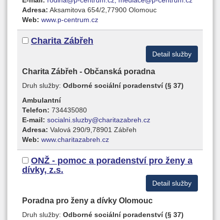
Adresa:
Aksamitova 654/2,77900 Olomouc
Web:
www.p-centrum.cz
Charita Zábřeh
Detail služby
Charita Zábřeh - Občanská poradna
Druh služby:
Odborné sociální poradenství (§ 37)
Ambulantní
Telefon:
734435080
E-mail:
socialni.sluzby@charitazabreh.cz
Adresa:
Valová 290/9,78901 Zábřeh
Web:
www.charitazabreh.cz
ONŽ - pomoc a poradenství pro ženy a
dívky, z.s.
Detail služby
Poradna pro ženy a dívky Olomouc
Druh služby:
Odborné sociální poradenství (§ 37)