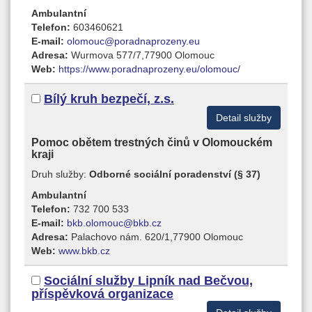
Ambulantní
Telefon:
603460621
E-mail:
olomouc@poradnaprozeny.eu
Adresa:
Wurmova 577/7,77900 Olomouc
Web:
https://www.poradnaprozeny.eu/olomouc/
Bílý kruh bezpečí, z.s.
Detail služby
Pomoc obětem trestných činů v Olomouckém
kraji
Druh služby:
Odborné sociální poradenství (§ 37)
Ambulantní
Telefon:
732 700 533
E-mail:
bkb.olomouc@bkb.cz
Adresa:
Palachovo nám. 620/1,77900 Olomouc
Web:
www.bkb.cz
Sociální služby Lipník nad Bečvou,
příspěvková organizace