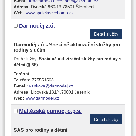
E-mail:
kracmarova.eccehomo@seznam.cz
Adresa:
Dvorská 960/13,78501 Šternberk
Web:
www.spolekeccehomo.cz
Darmoděj z.ú.
Detail služby
Darmoděj z.ú. - Sociálně aktivizační služby pro
rodiny s dětmi
Druh služby:
Sociálně aktivizační služby pro rodiny s
dětmi (§ 65)
Terénní
Telefon:
775551568
E-mail:
vankova@darmodej.cz
Adresa:
Lipovská 131/4,79001 Jeseník
Web:
www.darmodej.cz
Maltézská pomoc, o.p.s.
Detail služby
SAS pro rodiny s dětmi