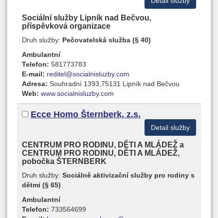
Detail služby
Sociální služby Lipník nad Bečvou,
příspěvková organizace
Druh služby:
Pečovatelská služba (§ 40)
Ambulantní
Telefon:
581773783
E-mail:
reditel@socialnisluzby.com
Adresa:
Souhradní 1393,75131 Lipník nad Bečvou
Web:
www.socialnisluzby.com
Ecce Homo Šternberk, z.s.
Detail služby
CENTRUM PRO RODINU, DĚTI A MLÁDEŽ a
CENTRUM PRO RODINU, DĚTI A MLÁDEŽ,
pobočka ŠTERNBERK
Druh služby:
Sociálně aktivizační služby pro rodiny s
dětmi (§ 65)
Ambulantní
Telefon:
733564699