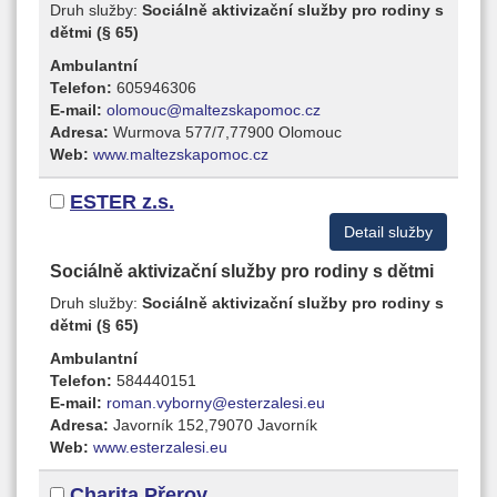
Druh služby:
Sociálně aktivizační služby pro rodiny s
dětmi (§ 65)
Ambulantní
Telefon:
605946306
E-mail:
olomouc@maltezskapomoc.cz
Adresa:
Wurmova 577/7,77900 Olomouc
Web:
www.maltezskapomoc.cz
ESTER z.s.
Detail služby
Sociálně aktivizační služby pro rodiny s dětmi
Druh služby:
Sociálně aktivizační služby pro rodiny s
dětmi (§ 65)
Ambulantní
Telefon:
584440151
E-mail:
roman.vyborny@esterzalesi.eu
Adresa:
Javorník 152,79070 Javorník
Web:
www.esterzalesi.eu
Charita Přerov