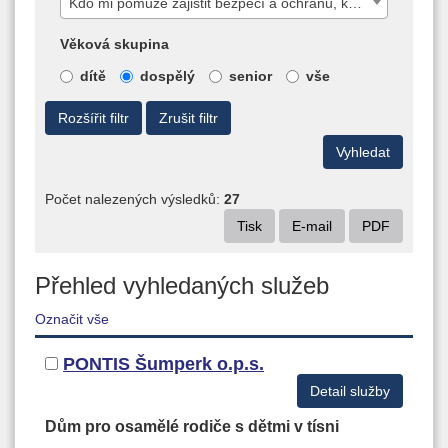
Kdo mi pomůže zajistit bezpečí a ochranu, když mi někdo ubližuje, šikanuje?
Věková skupina
dítě
dospělý
senior
vše
Rozšířit filtr
Zrušit filtr
Počet nalezených výsledků:
27
Tisk
E-mail
PDF
Přehled vyhledaných služeb
Označit vše
PONTIS Šumperk o.p.s.
Detail služby
Dům pro osamělé rodiče s dětmi v tísni