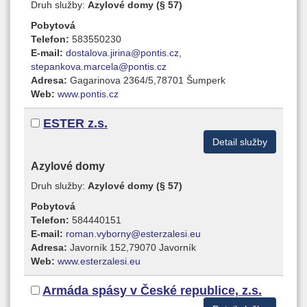
Druh služby:
Azylové domy (§ 57)
Pobytová
Telefon:
583550230
E-mail:
dostalova.jirina@pontis.cz,
stepankova.marcela@pontis.cz
Adresa:
Gagarinova 2364/5,78701 Šumperk
Web:
www.pontis.cz
ESTER z.s.
Detail služby
Azylové domy
Druh služby:
Azylové domy (§ 57)
Pobytová
Telefon:
584440151
E-mail:
roman.vyborny@esterzalesi.eu
Adresa:
Javorník 152,79070 Javorník
Web:
www.esterzalesi.eu
Armáda spásy v České republice, z.s.