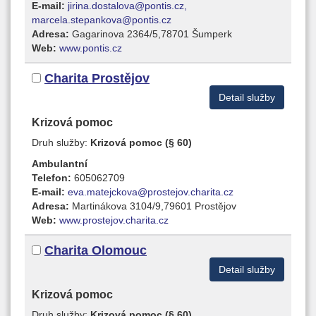
E-mail:
jirina.dostalova@pontis.cz,
marcela.stepankova@pontis.cz
Adresa:
Gagarinova 2364/5,78701 Šumperk
Web:
www.pontis.cz
Charita Prostějov
Detail služby
Krizová pomoc
Druh služby:
Krizová pomoc (§ 60)
Ambulantní
Telefon:
605062709
E-mail:
eva.matejckova@prostejov.charita.cz
Adresa:
Martinákova 3104/9,79601 Prostějov
Web:
www.prostejov.charita.cz
Charita Olomouc
Detail služby
Krizová pomoc
Druh služby:
Krizová pomoc (§ 60)