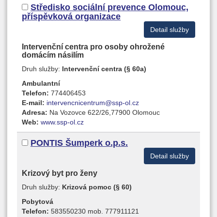
Středisko sociální prevence Olomouc,
příspěvková organizace
Detail služby
Intervenční centra pro osoby ohrožené
domácím násilím
Druh služby:
Intervenční centra (§ 60a)
Ambulantní
Telefon:
774406453
E-mail:
intervencnicentrum@ssp-ol.cz
Adresa:
Na Vozovce 622/26,77900 Olomouc
Web:
www.ssp-ol.cz
PONTIS Šumperk o.p.s.
Detail služby
Krizový byt pro ženy
Druh služby:
Krizová pomoc (§ 60)
Pobytová
Telefon:
583550230 mob. 777911121