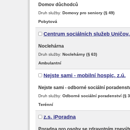
Domov důchodců
Druh služby:
Domovy pro seniory (§ 49)
Pobytová
Centrum sociálních služeb Uničov
Noclehárna
Druh služby:
Noclehárny (§ 63)
Ambulantní
Nejste sami - mobilní hospic, z.ú.
Nejste sami - odborné sociální poradenst
Druh služby:
Odborné sociální poradenství (§ 3
Terénní
z.s. iPoradna
Poradna pro osoby se zdravotním znevý