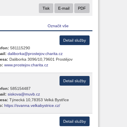
Tisk
E-mail
PDF
Označit vše
Detail služby
efon:
581115290
ail:
daliborka@prostejov.charita.cz
esa:
Daliborka 3096/10,79601 Prostějov
b:
www.prostejov.charita.cz
Detail služby
efon:
585154487
ail:
siskova@muvb.cz
esa:
Týnecká 10,78353 Velká Bystřice
b:
https://svanna.velkabystrice.cz/
Detail služby