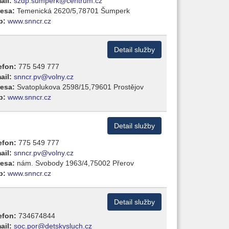
ail:
szdp.sumperk@centrum.cz
esa:
Temenická 2620/5,78701 Šumperk
b:
www.snncr.cz
Detail služby
efon:
775 549 777
ail:
snncr.pv@volny.cz
esa:
Svatoplukova 2598/15,79601 Prostějov
b:
www.snncr.cz
Detail služby
efon:
775 549 777
ail:
snncr.pv@volny.cz
esa:
nám. Svobody 1963/4,75002 Přerov
b:
www.snncr.cz
Detail služby
efon:
734674844
ail:
soc.por@detskysluch.cz