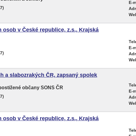
E-m
7)
Adr
We
 osob v České republice, z.s., Krajská
Tel
E-m
7)
Adr
We
h a slabozrakých ČR, zapsaný spolek
Tel
ě postižené občany SONS ČR
E-m
7)
Adr
We
 osob v České republice, z.s., Krajská
Tel