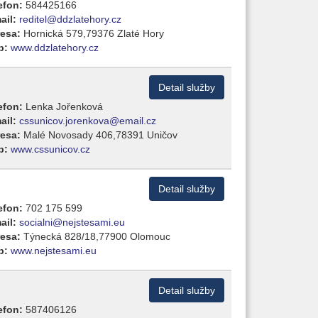
efon:
584425166
ail:
reditel@ddzlatehory.cz
esa:
Hornická 579,79376 Zlaté Hory
b:
www.ddzlatehory.cz
Detail služby
efon:
Lenka Jořenková
ail:
cssunicov.jorenkova@email.cz
esa:
Malé Novosady 406,78391 Uničov
b:
www.cssunicov.cz
Detail služby
efon:
702 175 599
ail:
socialni@nejstesami.eu
esa:
Týnecká 828/18,77900 Olomouc
b:
www.nejstesami.eu
Detail služby
efon:
587406126