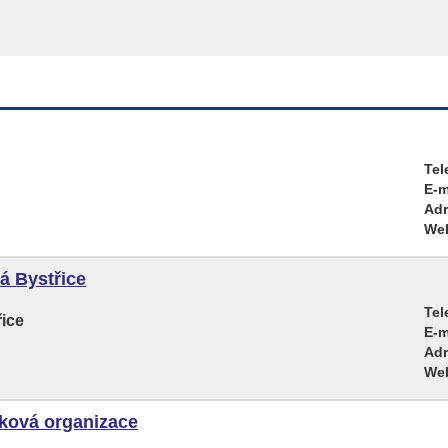
Tel
E-m
Adr
We
á Bystřice
Tel
řice
E-m
Adr
We
vková organizace