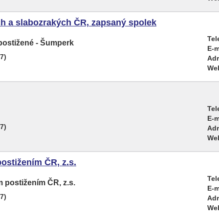
h a slabozrakých ČR, zapsaný spolek
Tel
 postižené - Šumperk
E-m
7)
Adr
We
Tel
E-m
7)
Adr
We
ostižením ČR, z.s.
Tel
 postižením ČR, z.s.
E-m
7)
Adr
We