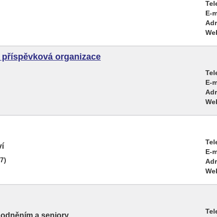
Tel
E-m
Adr
We
, příspěvková organizace
Tel
E-m
Adr
We
Tel
ví
E-m
7)
Adr
We
Tel
hodněním a seniory