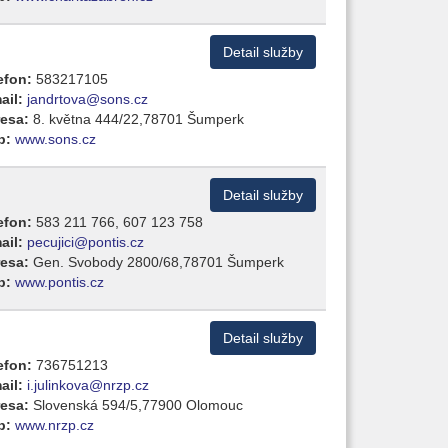
Detail služby
efon:
583217105
ail:
jandrtova@sons.cz
esa:
8. května 444/22,78701 Šumperk
b:
www.sons.cz
Detail služby
efon:
583 211 766, 607 123 758
ail:
pecujici@pontis.cz
esa:
Gen. Svobody 2800/68,78701 Šumperk
b:
www.pontis.cz
Detail služby
efon:
736751213
ail:
i.julinkova@nrzp.cz
esa:
Slovenská 594/5,77900 Olomouc
b:
www.nrzp.cz