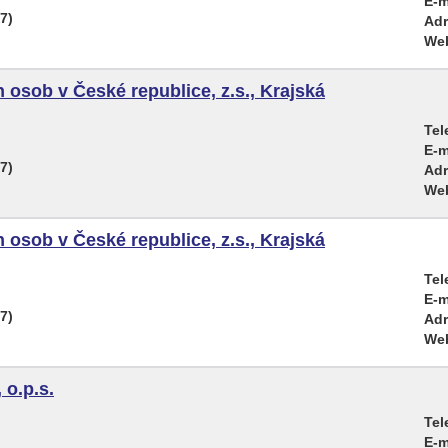
E-m
7)
Adr
We
 osob v České republice, z.s., Krajská
Tel
E-m
7)
Adr
We
 osob v České republice, z.s., Krajská
Tel
E-m
7)
Adr
We
o.p.s.
Tel
E-m