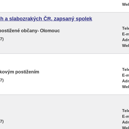
We
h a slabozrakých ČR, zapsaný spolek
Tel
 postižené občany- Olomouc
E-m
7)
Adr
We
Tel
rakovým postižením
E-m
7)
Adr
We
Tel
E-m
7)
Adr
We