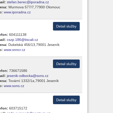
ail:
stefan.berec@iporadna.cz
esa:
Wurmova 577/7,77900 Olomouc
b:
www.iporadna.cz
Detail služby
efon:
604111138
ail:
cszp.186@tiscali.cz
esa:
Dukelská 456/13,79001 Jeseník
b:
www.snncr.cz
Detail služby
efon:
736671586
ail:
jesenik-odbocka@sons.cz
esa:
Tovární 1332/1a,79001 Jeseník
b:
www.sons.cz
Detail služby
efon:
603715172