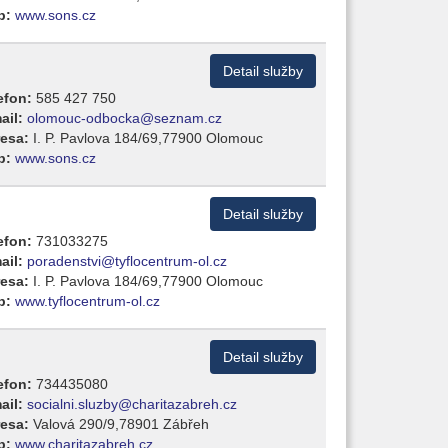
b:
www.sons.cz
Detail služby
efon:
585 427 750
ail:
olomouc-odbocka@seznam.cz
esa:
I. P. Pavlova 184/69,77900 Olomouc
b:
www.sons.cz
Detail služby
efon:
731033275
ail:
poradenstvi@tyflocentrum-ol.cz
esa:
I. P. Pavlova 184/69,77900 Olomouc
b:
www.tyflocentrum-ol.cz
Detail služby
efon:
734435080
ail:
socialni.sluzby@charitazabreh.cz
esa:
Valová 290/9,78901 Zábřeh
b:
www.charitazabreh.cz