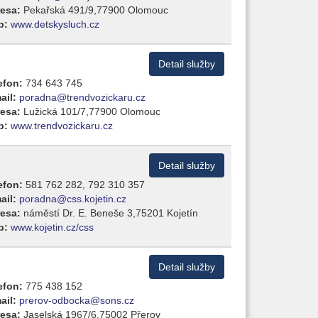
esa:
Pekařská 491/9,77900 Olomouc
b:
www.detskysluch.cz
Detail služby
efon:
734 643 745
ail:
poradna@trendvozickaru.cz
esa:
Lužická 101/7,77900 Olomouc
b:
www.trendvozickaru.cz
Detail služby
efon:
581 762 282, 792 310 357
ail:
poradna@css.kojetin.cz
esa:
náměstí Dr. E. Beneše 3,75201 Kojetín
b:
www.kojetin.cz/css
Detail služby
efon:
775 438 152
ail:
prerov-odbocka@sons.cz
esa:
Jaselská 1967/6,75002 Přerov