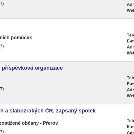
7)
Adr
We
Tel
čních pomůcek
E-m
7)
Adr
We
, příspěvková organizace
Tel
E-m
7)
Adr
We
h a slabozrakých ČR, zapsaný spolek
Tel
postižené občany - Přerov
E-m
7)
Adr