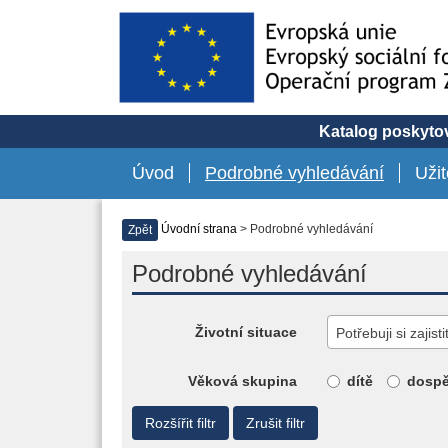
Katalog poskytov
Úvod
Podrobné vyhledávání
Uži
Úvodní strana
> Podrobné vyhledávání
Zpět
Podrobné vyhledávání
Životní situace
Potřebuji si zaji
Věková skupina
dítě
dospě
Rozšířit filtr
Zrušit filtr