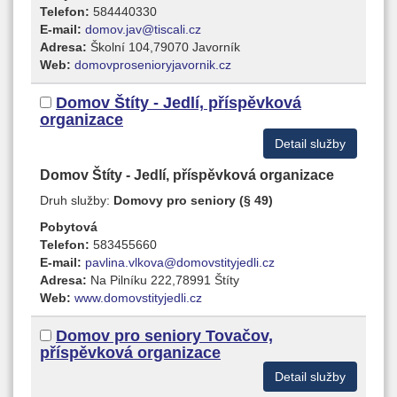
Telefon:
584440330
E-mail:
domov.jav@tiscali.cz
Adresa:
Školní 104,79070 Javorník
Web:
domovprosenioryjavornik.cz
Domov Štíty - Jedlí, příspěvková
organizace
Detail služby
Domov Štíty - Jedlí, příspěvková organizace
Druh služby:
Domovy pro seniory (§ 49)
Pobytová
Telefon:
583455660
E-mail:
pavlina.vlkova@domovstityjedli.cz
Adresa:
Na Pilníku 222,78991 Štíty
Web:
www.domovstityjedli.cz
Domov pro seniory Tovačov,
příspěvková organizace
Detail služby