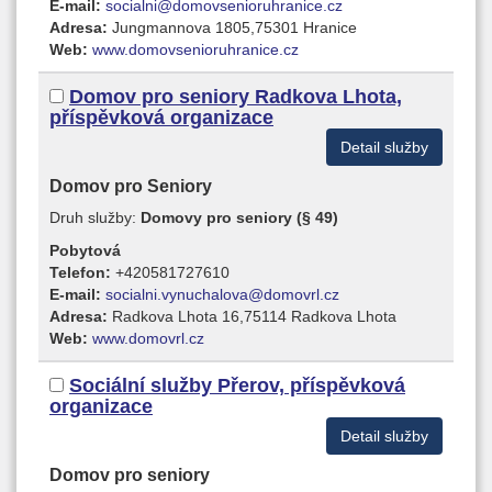
E-mail:
socialni@domovsenioruhranice.cz
Adresa:
Jungmannova 1805,75301 Hranice
Web:
www.domovsenioruhranice.cz
Domov pro seniory Radkova Lhota,
příspěvková organizace
Detail služby
Domov pro Seniory
Druh služby:
Domovy pro seniory (§ 49)
Pobytová
Telefon:
+420581727610
E-mail:
socialni.vynuchalova@domovrl.cz
Adresa:
Radkova Lhota 16,75114 Radkova Lhota
Web:
www.domovrl.cz
Sociální služby Přerov, příspěvková
organizace
Detail služby
Domov pro seniory