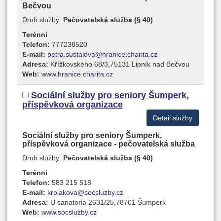
Bečvou
Druh služby:
Pečovatelská služba (§ 40)
Terénní
Telefon:
777238520
E-mail:
petra.sustalova@hranice.charita.cz
Adresa:
Křížkovského 68/3,75131 Lipník nad Bečvou
Web:
www.hranice.charita.cz
Sociální služby pro seniory Šumperk,
příspěvková organizace
Detail služby
Sociální služby pro seniory Šumperk,
příspěvková organizace - pečovatelská služba
Druh služby:
Pečovatelská služba (§ 40)
Terénní
Telefon:
583 215 518
E-mail:
krolakova@socsluzby.cz
Adresa:
U sanatoria 2631/25,78701 Šumperk
Web:
www.socsluzby.cz