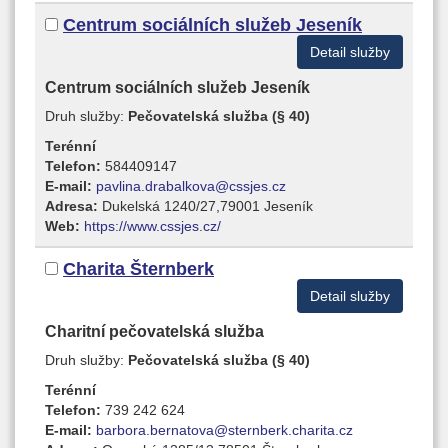
Centrum sociálních služeb Jeseník
Detail služby
Centrum sociálních služeb Jeseník
Druh služby:
Pečovatelská služba (§ 40)
Terénní
Telefon:
584409147
E-mail:
pavlina.drabalkova@cssjes.cz
Adresa:
Dukelská 1240/27,79001 Jeseník
Web:
https://www.cssjes.cz/
Charita Šternberk
Detail služby
Charitní pečovatelská služba
Druh služby:
Pečovatelská služba (§ 40)
Terénní
Telefon:
739 242 624
E-mail:
barbora.bernatova@sternberk.charita.cz