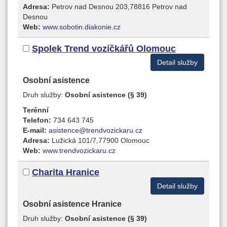
Adresa:
Petrov nad Desnou 203,78816 Petrov nad
Desnou
Web:
www.sobotin.diakonie.cz
Spolek Trend vozíčkářů Olomouc
Detail služby
Osobní asistence
Druh služby:
Osobní asistence (§ 39)
Terénní
Telefon:
734 643 745
E-mail:
asistence@trendvozickaru.cz
Adresa:
Lužická 101/7,77900 Olomouc
Web:
www.trendvozickaru.cz
Charita Hranice
Detail služby
Osobní asistence Hranice
Druh služby:
Osobní asistence (§ 39)