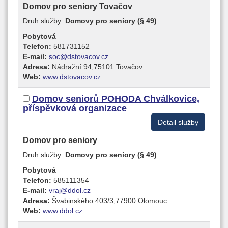
Domov pro seniory Tovačov
Druh služby:
Domovy pro seniory (§ 49)
Pobytová
Telefon:
581731152
E-mail:
soc@dstovacov.cz
Adresa:
Nádražní 94,75101 Tovačov
Web:
www.dstovacov.cz
Domov seniorů POHODA Chválkovice,
příspěvková organizace
Detail služby
Domov pro seniory
Druh služby:
Domovy pro seniory (§ 49)
Pobytová
Telefon:
585111354
E-mail:
vraj@ddol.cz
Adresa:
Švabinského 403/3,77900 Olomouc
Web:
www.ddol.cz