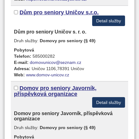
Dům pro seniory Uničov s.r.o.
Detail služby
Dům pro seniory Uničov s. r. o.
Druh služby:
Domovy pro seniory (§ 49)
Pobytová
Telefon:
585000282
E-mail:
domovunicov@seznam.cz
Adresa:
Uničov 1106,78391 Uničov
Web:
www.domov-unicov.cz
Domov pro seniory Javorník,
příspěvková organizace
Detail služby
Domov pro seniory Javorník, příspěvková
organizace
Druh služby:
Domovy pro seniory (§ 49)
Pobytová