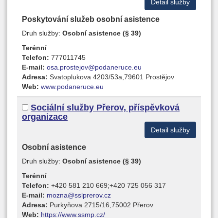
Detail služby
Poskytování služeb osobní asistence
Druh služby:
Osobní asistence (§ 39)
Terénní
Telefon:
777011745
E-mail:
osa.prostejov@podaneruce.eu
Adresa:
Svatoplukova 4203/53a,79601 Prostějov
Web:
www.podaneruce.eu
Sociální služby Přerov, příspěvková
organizace
Detail služby
Osobní asistence
Druh služby:
Osobní asistence (§ 39)
Terénní
Telefon:
+420 581 210 669;+420 725 056 317
E-mail:
mozna@sslprerov.cz
Adresa:
Purkyňova 2715/16,75002 Přerov
Web:
https://www.ssmp.cz/