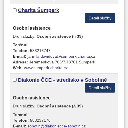
Charita Šumperk
Detail služby
Osobní asistence
Druh služby:
Osobní asistence (§ 39)
Terénní
Telefon:
583216747
E-mail:
jarmila.davidova@sumperk.charita.cz
Adresa:
Jeremenkova 705/7,78701 Šumperk
Web:
www.sumperk.charita.cz
Diakonie ČCE - středisko v Sobotíně
Detail služby
Osobní asistence
Druh služby:
Osobní asistence (§ 39)
Terénní
Telefon:
583237176
E-mail:
sobotin@diakoniecce-sobotin.cz