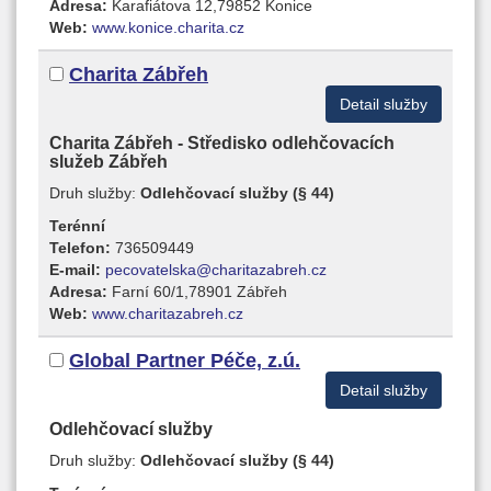
Adresa:
Karafiátova 12,79852 Konice
Web:
www.konice.charita.cz
Charita Zábřeh
Detail služby
Charita Zábřeh - Středisko odlehčovacích
služeb Zábřeh
Druh služby:
Odlehčovací služby (§ 44)
Terénní
Telefon:
736509449
E-mail:
pecovatelska@charitazabreh.cz
Adresa:
Farní 60/1,78901 Zábřeh
Web:
www.charitazabreh.cz
Global Partner Péče, z.ú.
Detail služby
Odlehčovací služby
Druh služby:
Odlehčovací služby (§ 44)