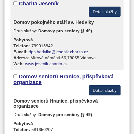
Charita Jeseník
Detail služby
Domov pokojného stáří sv. Hedviky
Druh služby:
Domovy pro seniory (§ 49)
Pobytová
Telefon:
799013842
E-mail:
dps.hedvika@jesenik.charita.cz
Adresa:
Mírové náměstí 66,79055 Vidnava
Web:
www.jesenik.charita.cz
Domov seniorů Hranice, příspěvková
organizace
Detail služby
Domov seniorů Hranice, příspěvková
organizace
Druh služby:
Domovy pro seniory (§ 49)
Pobytová
Telefon:
581650207