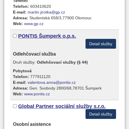
Terénní
Telefon:
603410620
E-mail:
martin.jirotka@gp.cz
Adresa:
Studentská 658/3,77900 Olomouc
Web:
www.gp.cz
PONTIS Šumperk o.p.s.
Detail služby
Odlehčovací služba
Druh služby:
Odlehčovací služby (§ 44)
Pobytová
Telefon:
777911120
E-mail:
valentova.anna@pontis.cz
Adresa:
Gen. Svobody 2800/68,78701 Šumperk
Web:
www.pontis.cz
Global Partner sociální služby s.r.o.
Detail služby
Osobní asistence