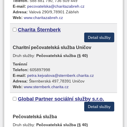
Telefon:
588 881 790, 736 509 449
E-mail:
pecovatelska@charitazabreh.cz
Adresa:
Valová 290/9,78901 Zábřeh
Web:
www.charitazabreh.cz
Charita Šternberk
Detail služby
Charitní pečovatelská služba Uničov
Druh služby:
Pečovatelská služba (§ 40)
Terénní
Telefon:
605897998
E-mail:
petra.kejvalova@sternberk.charita.cz
Adresa:
Šternberská 497,78391 Uničov
Web:
www.sternberk.charita.cz
Global Partner sociální služby s.r.o.
Detail služby
Pečovatelská služba
Druh služby:
Pečovatelská služba (§ 40)