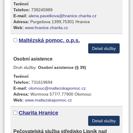
Terénní
Telefon:
739245989
E-mail:
alena.pavelkova@hranice.charita.cz
Adresa:
Purgešova 1399,75301 Hranice
Web:
www.hranice.charita.cz
Maltézská pomoc, o.p.s.
Detail služby
Osobní asistence
Druh služby:
Osobní asistence (§ 39)
Terénní
Telefon:
731619694
E-mail:
olomouc@maltezskapomoc.cz
Adresa:
Wurmova 577/7,77900 Olomouc
Web:
www.maltezskapomoc.cz
Charita Hranice
Detail služby
Pečovatelská služba středisko Lipník nad