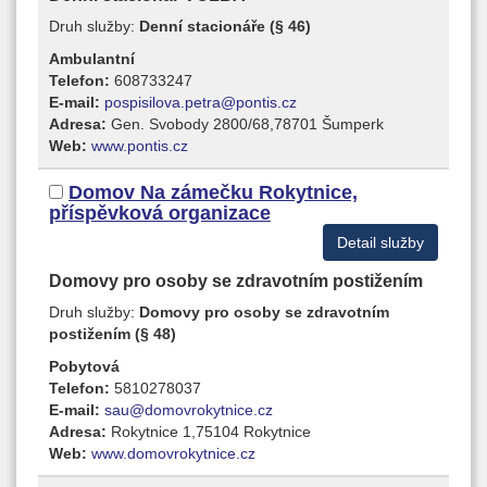
Druh služby:
Denní stacionáře (§ 46)
Ambulantní
Telefon:
608733247
E-mail:
pospisilova.petra@pontis.cz
Adresa:
Gen. Svobody 2800/68,78701 Šumperk
Web:
www.pontis.cz
Domov Na zámečku Rokytnice,
příspěvková organizace
Detail služby
Domovy pro osoby se zdravotním postižením
Druh služby:
Domovy pro osoby se zdravotním
postižením (§ 48)
Pobytová
Telefon:
5810278037
E-mail:
sau@domovrokytnice.cz
Adresa:
Rokytnice 1,75104 Rokytnice
Web:
www.domovrokytnice.cz