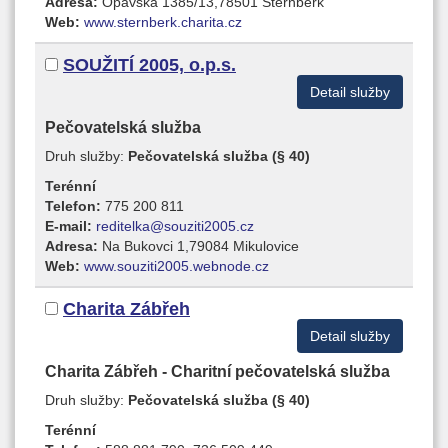
Adresa:
Opavská 1385/13,78501 Šternberk
Web:
www.sternberk.charita.cz
SOUŽITÍ 2005, o.p.s.
Detail služby
Pečovatelská služba
Druh služby:
Pečovatelská služba (§ 40)
Terénní
Telefon:
775 200 811
E-mail:
reditelka@souziti2005.cz
Adresa:
Na Bukovci 1,79084 Mikulovice
Web:
www.souziti2005.webnode.cz
Charita Zábřeh
Detail služby
Charita Zábřeh - Charitní pečovatelská služba
Druh služby:
Pečovatelská služba (§ 40)
Terénní