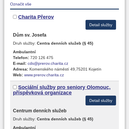
Označit vše
Charita Přerov
Detail služby
Dům sv. Josefa
Druh služby:
Centra denních služeb (§ 45)
Ambulantní
Telefon:
720 126 475
E-mail:
cds@prerov.charita.cz
Adresa:
Komenského náměstí 49,75201 Kojetín
Web:
www.prerov.charita.cz
Sociální služby pro seniory Olomouc,
příspěvková organizace
Detail služby
Centrum denních služeb
Druh služby:
Centra denních služeb (§ 45)
Ambulantní