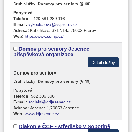
Druh služby:
Domovy pro seniory (§ 49)
Pobytová
Telefon:
+420 581 289 116
E-mail:
vykoukalova@sslprerov.cz
Adresa:
Kabelíkova 3217/14a,75002 Přerov
Web:
https://www.ssmp.cz/
Domov pro seniory Jesenec,
příspěvková organizace
Detail služby
Domov pro seniory
Druh služby:
Domovy pro seniory (§ 49)
Pobytová
Telefon:
582 396 396
E-mail:
socialni@ddjesenec.cz
Adresa:
Jesenec 1,79853 Jesenec
Web:
www.ddjesenec.cz
Diakonie ČCE - středisko v Sobotíně