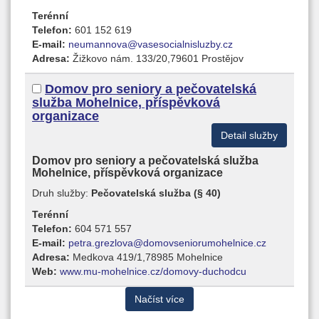
Terénní
Telefon:
601 152 619
E-mail:
neumannova@vasesocialnisluzby.cz
Adresa:
Žižkovo nám. 133/20,79601 Prostějov
Domov pro seniory a pečovatelská
služba Mohelnice, příspěvková
organizace
Detail služby
Domov pro seniory a pečovatelská služba
Mohelnice, příspěvková organizace
Druh služby:
Pečovatelská služba (§ 40)
Terénní
Telefon:
604 571 557
E-mail:
petra.grezlova@domovseniorumohelnice.cz
Adresa:
Medkova 419/1,78985 Mohelnice
Web:
www.mu-mohelnice.cz/domovy-duchodcu
Načíst více