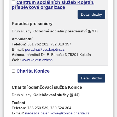
Centrum sociálních služeb Kojetín,
příspěvková organizace
Detail služby
Poradna pro seniory
Druh služby:
Odborné sociální poradenství (§ 37)
Ambulantní
Telefon:
581 762 282, 792 310 357
E-mail:
poradna@css.kojetin.cz
Adresa:
náměstí Dr. E. Beneše 3,75201 Kojetín
Web:
www.kojetin.cz/css
Charita Konice
Detail služby
Charitní odlehčovací služba Konice
Druh služby:
Odlehčovací služby (§ 44)
Terénní
Telefon:
736 250 539, 739 524 364
E-mail:
nadezda.palenikova@konice.charita.cz