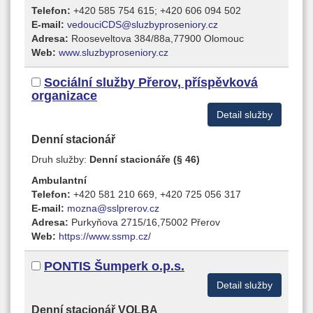
Telefon:
+420 585 754 615; +420 606 094 502
E-mail:
vedouciCDS@sluzbyproseniory.cz
Adresa:
Rooseveltova 384/88a,77900 Olomouc
Web:
www.sluzbyproseniory.cz
Sociální služby Přerov, příspěvková
organizace
Detail služby
Denní stacionář
Druh služby:
Denní stacionáře (§ 46)
Ambulantní
Telefon:
+420 581 210 669, +420 725 056 317
E-mail:
mozna@sslprerov.cz
Adresa:
Purkyňova 2715/16,75002 Přerov
Web:
https://www.ssmp.cz/
PONTIS Šumperk o.p.s.
Detail služby
Denní stacionář VOLBA