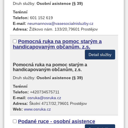
Druh služby:
Osobní asistence (§ 39)
Terénní
Telefon:
601 152 619
E-mail:
neumannova@vasesocialnisluzby.cz
Adresa:
Žižkovo nám. 133/20,79601 Prostějov
Pomocná ruka na pomoc starým a
handicapovaným občanům, z.s.
Detail služby
Pomocná ruka na pomoc starým a
handicapovaným občanům, z.s.
Druh služby:
Osobní asistence (§ 39)
Terénní
Telefon:
+420734575711
E-mail:
osruka@osruka.cz
Adresa:
Školní 4717/32,79601 Prostějov
Web:
www.osruka.cz
Podané ruce - osobní asistence