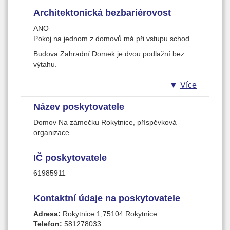
Podporujeme autonomii našich uživatelů
4,84 Kč oboustranně
Architektonická bezbariérovost
telefonní
ANO
hovory z pevné linky cena dle fakturovaných
Pokoj na jednom z domovů má při vstupu schod.
údajů
Budova Zahradní Domek je dvou podlažní bez
výtahu.
Více
Název poskytovatele
Domov Na zámečku Rokytnice, příspěvková
organizace
IČ poskytovatele
61985911
Kontaktní údaje na poskytovatele
Adresa:
Rokytnice 1,75104 Rokytnice
Telefon:
581278033