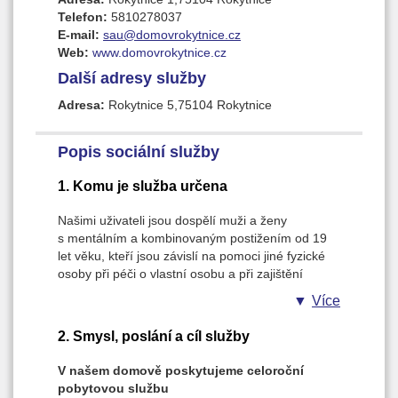
Telefon:
5810278037
E-mail:
sau@domovrokytnice.cz
Web:
www.domovrokytnice.cz
Další adresy služby
Adresa:
Rokytnice 5,75104 Rokytnice
Popis sociální služby
1. Komu je služba určena
Našimi uživateli jsou dospělí muži a ženy
s mentálním a kombinovaným postižením od 19
let věku, kteří jsou závislí na pomoci jiné fyzické
osoby při péči o vlastní osobu a při zajištění
soběstačnosti.
Více
2. Smysl, poslání a cíl služby
V našem domově poskytujeme celoroční
pobytovou službu