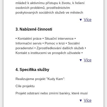
mládež k aktivnímu přístupu k životu, k řešení
osobních problémů, prostřednictvím
poskytovaných sociálních služeb ve městech
Mohelnice a Zábřehu.
Více
3. Nabízené činnosti
• Kontaktní práce • Situační intervence •
Informační servis • Pomoc v krizi • Sociální
poradenství • Zprostředkování dalších služeb •
Kontakt s institucemi ve prospěch uživatele •
Práce s blízkými osobami • Doučování •
Více
Případová práce • Pomoc v prosazování práv a
zájmů • Pobyt v zařízení • Preventivní, výchovné a
4. Specifika služby
pedagogické programy • Volnočasové aktivity
Realizujeme projekt "Kudy Kam":
Cíle projektu
Projekt odstraní nebo zmírní bariéry, které musí
cílová skupina překonávat při prvních
Více
samostatných krocích životem. Soustředí se