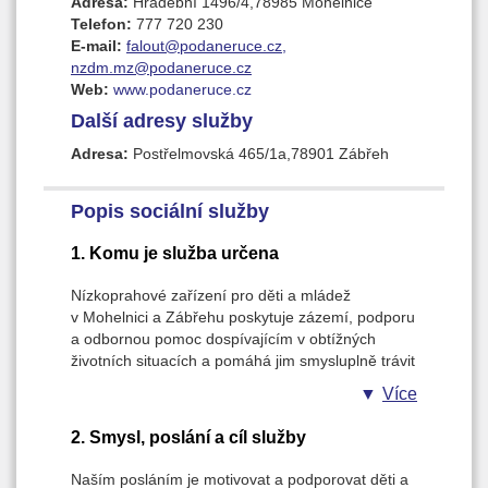
Adresa:
Hradební 1496/4,78985 Mohelnice
Telefon:
777 720 230
E-mail:
falout@podaneruce.cz,
nzdm.mz@podaneruce.cz
Web:
www.podaneruce.cz
Další adresy služby
Adresa:
Postřelmovská 465/1a,78901 Zábřeh
Popis sociální služby
1. Komu je služba určena
Nízkoprahové zařízení pro děti a mládež
v Mohelnici a Zábřehu poskytuje zázemí, podporu
a odbornou pomoc dospívajícím v obtížných
životních situacích a pomáhá jim smysluplně trávit
volný čas. Cílovou skupinou jsou děti a mládež ve
Více
věku 7-26 let.
2. Smysl, poslání a cíl služby
Naším posláním je motivovat a podporovat děti a