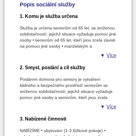
Popis sociální služby
1. Komu je služba určena
Služba je určena seniorům od 65 let, se sníženou
soběstačností, jejichž situace vyžaduje pomoc jiné
osoby • seniorům od 65 let, kteří jsou zcela závislí
na pomoci jiné osoby • manželským a
partnerským párům seniorského věku (od 65 let)
Více
se sníženou soběstačností, jejichž situace
vyžaduje pomoc jiné osoby.
2. Smysl, poslání a cíl služby
Posláním domova pro seniory je vytváření
klidného a bezpečného prostředí seniorům se
sníženou soběstačností, jejichž situace vyžaduje
pomoc jiné osoby a seniorům, kteří jsou zcela
závislí na pomoci jiné osoby. Snažíme se vytvořit
Více
podmínky pro důstojně prožité stáří.
3. Nabízené činnosti
NABÍZÍME • ubytování (1-3 lůžkové pokoje) •