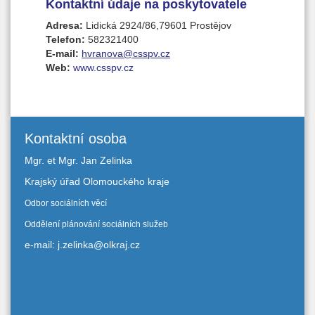
Kontaktní údaje na poskytovatele
Adresa:
Lidická 2924/86,79601 Prostějov
Telefon:
582321400
E-mail:
hvranova@csspv.cz
Web:
www.csspv.cz
Kontaktní osoba
Mgr. et Mgr. Jan Zelinka
Krajský úřad Olomouckého kraje
Odbor sociálních věcí
Oddělení plánování sociálních služeb
e-mail: j.zelinka@olkraj.cz