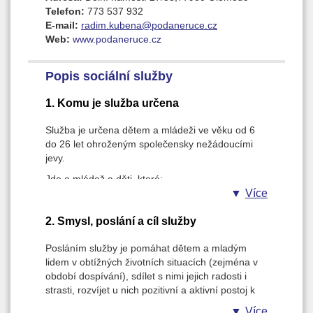
Telefon:
773 537 932
E-mail:
radim.kubena@podaneruce.cz
Web:
www.podaneruce.cz
Popis sociální služby
1. Komu je služba určena
Služba je určena dětem a mládeži ve věku od 6
do 26 let ohroženým společensky nežádoucími
jevy.
Jde o mládež a děti, které:
• žijí převážně na území města Olomouce a v
Více
jejím okolí
• bezúčelně tráví volný čas na ulici, nezapojují se
2. Smysl, poslání a cíl služby
do běžných organizovaných volnočasových aktivit
Posláním služby je pomáhat dětem a mladým
a nevyužívají ani standardní formy
lidem v obtížných životních situacích (zejména v
institucionalizované péče,
období dospívání), sdílet s nimi jejich radosti i
• jsou ohroženy sociálním vyloučením (žijí v málo
strasti, rozvíjet u nich pozitivní a aktivní postoj k
podnětném sociálním prostředí, ve kterém chybí
životu a motivovat je a podporovat v řešení
pozitivní vzory, v rodinách s disharmonickými
Více