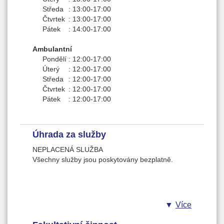
znemožňuje bezpečný pohyb v prostorách
• sociální poradenství,
Středa
:
13:00-17:00
zařízení, bezpečný kontakt a smysluplnou
• zprostředkování dalších služeb,
Čtvrtek
:
13:00-17:00
spolupráci mezi uživatelem a pracovníkem.
• kontakt s institucemi ve prospěch uživatele,
Pátek
:
14:00-17:00
• práce s blízkými osobami,
Sekundární cílové skupiny:
• doučování,
Ambulantní
• rodiče a partneři uživatelů,
• individuální případová práce,
Pondělí
:
12:00-17:00
• obecná populace (studenti základních a
• pomoc v prosazování práv a zájmů,
Úterý
:
12:00-17:00
středních škol, dospělá veřejnost, obyvatelé
• preventivní, výchovné a pedagogické programy.
Středa
:
12:00-17:00
města, kde je služba poskytována).
Čtvrtek
:
12:00-17:00
Pátek
:
12:00-17:00
Úhrada za služby
NEPLACENÁ SLUŽBA
Všechny služby jsou poskytovány bezplatně.
Více