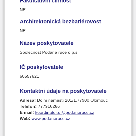
Fakultativní činnost
NE
Architektonická bezbariérovost
NE
Název poskytovatele
Společnost Podané ruce o.p.s.
IČ poskytovatele
60557621
Kontaktní údaje na poskytovatele
Adresa:
Dolní náměstí 201/1,77900 Olomouc
Telefon:
777916266
E-mail:
koordinator.ol@podaneruce.cz
Web:
www.podaneruce.cz