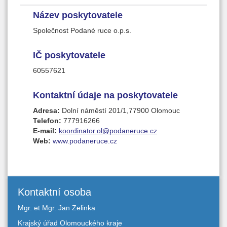
- optimálního sociálního začlenění uživatelů
Název poskytovatele
sociální služby,
Společnost Podané ruce o.p.s.
- obnovení nebo upevnění kontaktů
s rodinou uživatele sociální služby,
IČ poskytovatele
- psychické a sociální stabilizace rodičů,
60557621
příbuzných a přátel osob ohrožených
návykovým chováním.
Kontaktní údaje na poskytovatele
Adresa:
Dolní náměstí 201/1,77900 Olomouc
Telefon:
777916266
E-mail:
koordinator.ol@podaneruce.cz
Web:
www.podaneruce.cz
Kontaktní osoba
Mgr. et Mgr. Jan Zelinka
Krajský úřad Olomouckého kraje