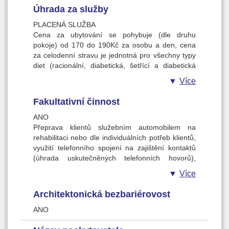
Úhrada za služby
PLACENÁ SLUŽBA
Cena za ubytování se pohybuje (dle druhu
pokoje) od 170 do 190Kč za osobu a den, cena
za celodenní stravu je jednotná pro všechny typy
diet (racionální, diabetická, šetřící a diabetická
šetřící) a činí 170 Kč/den.
Více
Fakultativní činnost
ANO
Přeprava klientů služebním automobilem na
rehabilitaci nebo dle individuálních potřeb klientů,
využití telefonního spojení na zajištění kontaktů
(úhrada uskutečněných telefonních hovorů),
zasílání finanční hotovosti (zajištění
Více
zaměstnancem DS), založení vkladní knížky,
vklady a výběry (zajištění zaměstnancem DS),
Architektonická bezbariérovost
využívání vlastních přijímačů, zabezpečení
donášky knih z veřejné knihovny, zabezpečení
ANO
donášky mimořádných nákupů dle přání