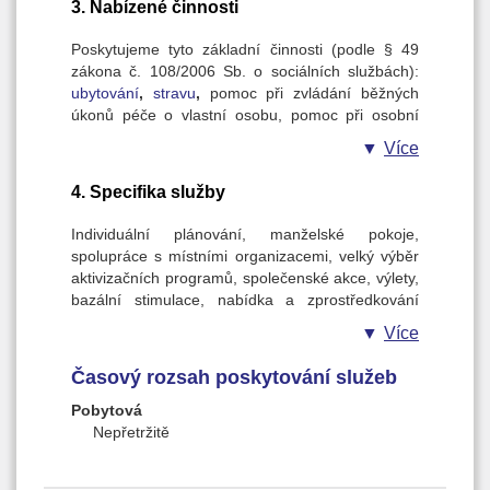
3. Nabízené činnosti
Naší snahou je zajištění důstojného a
bezpečného života a poskytování takové podpory
Poskytujeme tyto základní činnosti (podle § 49
a pomoci, aby mohly vést plnohodnotný a kvalitní
zákona č. 108/2006 Sb. o sociálních službách):
život.
ubytování
,
stravu
,
pomoc při zvládání běžných
úkonů péče o vlastní osobu, pomoc při osobní
Cíle poskytování služeb:
hygieně nebo poskytnutí podmínek pro osobní
1.
Umožnit klientům, aby mohli využívat takový
Více
hygienu, zprostředkování kontaktu se
rozsah služeb, který bude co nejvíce
společenským prostředím, sociálně terapeutické
přizpůsobený jejich individuálním potřebám a
4. Specifika služby
činnosti, aktivizační činnosti, pomoc při
požadavkům, s důrazem na co nejvyšší míru
uplatňování práv, oprávněných zájmů a při
soběstačnosti a nezávislosti.
Individuální plánování, manželské pokoje,
obstarávání osobních záležitostí. Další služby:
2. Umožnit klientům, aby se jejich život v DS
spolupráce s místními organizacemi, velký výběr
prádelenské, oprava drobného ošacení, nákupy
podobal co nejvíce jejich běžnému životu v
aktivizačních programů, společenské akce, výlety,
1x týdně, objednání a vyzvednutí léků
domácím prostředí.
bazální stimulace, nabídka a zprostředkování
předepsané smluvním lékařem, roznos pošty
3. Umožnit klientům, aby se mohli co nejvíce
pedikérských, kadeřnických, kosmetických a
Více
imobilním klientům, fakultativní služby.
zapojit do běžného života společnosti.
masérských služeb.
Časový rozsah poskytování služeb
Pobytová
Nepřetržitě