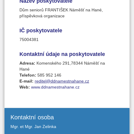
klientů (mimo uvedený den), pedikúra a
Název poskytovatele
rehabilitace. Ceny se pohybují od 5 do 90 Kč za
Dům seniorů FRANTIŠEK Náměšť na Hané,
úkon.
příspěvková organizace
IČ poskytovatele
75004381
Kontaktní údaje na poskytovatele
Adresa:
Komenského 291,78344 Náměšť na
Hané
Telefon:
585 952 146
E-mail:
reditel@ddnamestnahane.cz
Web:
www.ddnamestnahane.cz
Kontaktní osoba
Mgr. et Mgr. Jan Zelinka