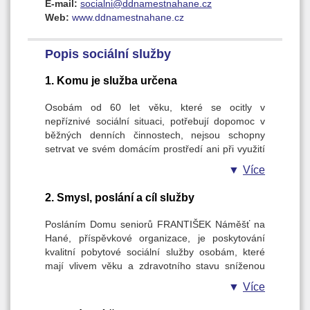
E-mail:
socialni@ddnamestnahane.cz
Web:
www.ddnamestnahane.cz
Popis sociální služby
1. Komu je služba určena
Osobám od 60 let věku, které se ocitly v
nepříznivé sociální situaci, potřebují dopomoc v
běžných denních činnostech, nejsou schopny
setrvat ve svém domácím prostředí ani při využití
podpory rodiny, svých blízkých nebo nejbližšího
Více
okolí a odpovídající podporu nelze zajistit jinými
dostupnými sociálními službami. Cílovou skupinou
2. Smysl, poslání a cíl služby
jsou také manželé nebo partnerský pár, kdy oba
žadatelé mají sníženou soběstačnost nebo jeden
Posláním Domu seniorů FRANTIŠEK Náměšť na
z dvojice má sníženou soběstačnost a druhý již
Hané, příspěvkové organizace, je poskytování
nezvládá péči o něj/ni a nelze péči zajistit rodinou,
kvalitní pobytové sociální služby osobám, které
blízkými nebo jinou službou a mají zájem být
mají vlivem věku a zdravotního stavu sníženou
spolu na manželském pokoji.
míru soběstačnosti, tím mohou být odtrženy od
Více
společnosti a potřebují péči, kterou není možno
zajistit jiným druhem sociální služby nebo rodinou.