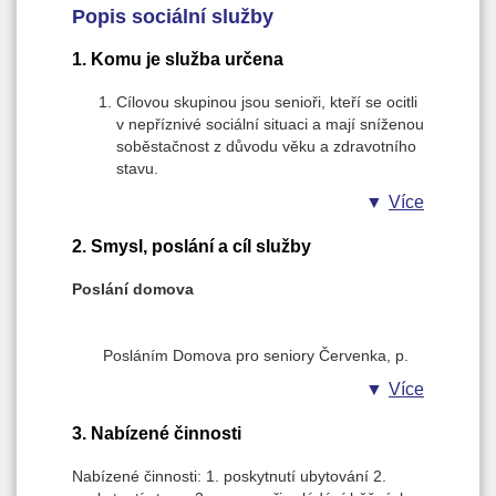
Popis sociální služby
1. Komu je služba určena
Cílovou skupinou jsou senioři, kteří se ocitli
v nepříznivé sociální situaci a mají sníženou
soběstačnost z důvodu věku a zdravotního
stavu.
Věková struktura: senioři od 60 let
Více
věku
2. Smysl, poslání a cíl služby
Poslání domova
Posláním Domova pro seniory Červenka, p.
o. je poskytování pobytové sociální služby
Více
seniorům, kteří se ocitli v nepříznivé životní
situaci a mají sníženou soběstačnost
3. Nabízené činnosti
z důvodu věku a zdravotního stavu. Domov
respektuje jedinečnost každého člověka a
Nabízené činnosti: 1. poskytnutí ubytování 2.
poskytuje svým uživatelům takovou podporu