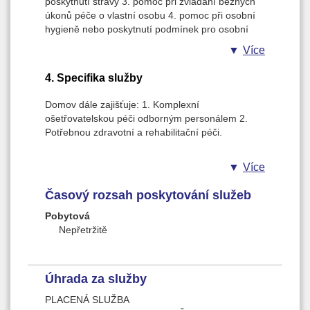
poskytnutí stravy 3. pomoc při zvládání běžných
a pomoc, aby mohli nadále vést v rámci
úkonů péče o vlastní osobu 4. pomoc při osobní
svých možností a schopností plnohodnotný a
hygieně nebo poskytnutí podmínek pro osobní
kvalitní život.
hygienu 5. zprostředkování kontaktu se
Více
společenským prostředím 6. sociálně terapeutické
činnosti 7. aktivizační činnosti 8. pomoc při
4. Specifika služby
uplatňování práv, oprávněných zájmů a při
obstarávání osobních záležitostí
Domov dále zajišťuje: 1. Komplexní
ošetřovatelskou péči odborným personálem 2.
Potřebnou zdravotní a rehabilitační péči.
Více
Časový rozsah poskytování služeb
Pobytová
Nepřetržitě
Úhrada za služby
PLACENÁ SLUŽBA