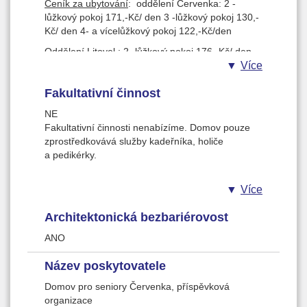
Ceník za ubytování
: oddělení Červenka: 2 -
lůžkový pokoj 171,-Kč/ den 3 -lůžkový pokoj 130,-
Kč/ den 4- a vícelůžkový pokoj 122,-Kč/den
Oddělení Litovel : 2 -lůžkový pokoj 176,-Kč/ den
Více
Ceník za stravu:
Fakultativní činnost
Diabetická / D 9 I / 167,-Kč/den Diabetická šetřící /
D 9 2 / 164,-Kč/den Diabetická normál / D 9 /
NE
164,-Kč/den Dietní / D 2 / 164,-Kč/den Normální /
Fakultativní činnosti nenabízíme. Domov pouze
D 3 / 162,-Kč/den
zprostředkovává služby kadeřníka, holiče
a pedikérky.
Více
Architektonická bezbariérovost
ANO
Název poskytovatele
Domov pro seniory Červenka, příspěvková
organizace