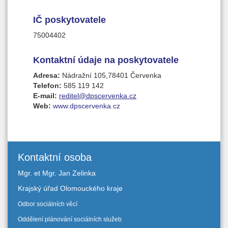
IČ poskytovatele
75004402
Kontaktní údaje na poskytovatele
Adresa:
Nádražní 105,78401 Červenka
Telefon:
585 119 142
E-mail:
reditel@dpscervenka.cz
Web:
www.dpscervenka.cz
Kontaktní osoba
Mgr. et Mgr. Jan Zelinka
Krajský úřad Olomouckého kraje
Odbor sociálních věcí
Oddělení plánování sociálních služeb