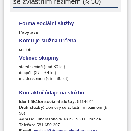
se zvláštním režimem (§ 50)
Forma sociální služby
Pobytová
Komu je služba určena
senioři
Věkové skupiny
starší senioři (nad 80 let)
dospělí (27 – 64 let)
mladší senioři (65 – 80 let)
Kontaktní údaje na službu
Identifikátor sociální služby:
5114627
Druh služby:
Domovy se zvláštním režimem (§
50)
Adresa:
Jungmannova 1805,75301 Hranice
Telefon:
581 650 207
E-mail:
socialni@domovsenioruhranice.cz