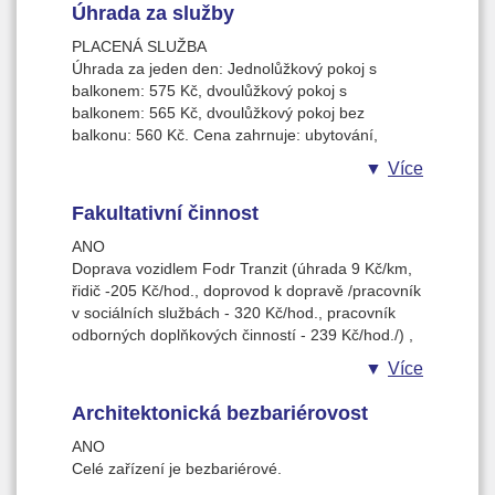
nebo dvoulůžkových pokojích, které mají ve
Úhrada za služby
během dopoledne i odpoledne. V domově jsou
většině případů balkon. V předpokojích je vždy
prováděny činnosti zaměřené na trénink paměti,
pro dva pokoje bezbariérové sociální zařízení
PLACENÁ SLUŽBA
validaci a také na udržení stávajících dovedností.
(WC, sprchový kout). Pokoje je jsou vybaveny
Úhrada za jeden den: Jednolůžkový pokoj s
Obyvatelé mají k dispozici kompenzační pomůcky,
nábytkem, po dohodě s vedením Domova si lze
balkonem: 575 Kč, dvoulůžkový pokoj s
centrální signalizaci. Personál k manipulaci s
pokoj vybavit některými doplňky (křeslo, lednice,
balkonem: 565 Kč, dvoulůžkový pokoj bez
imobilními osobami využívá zvedák, který je
televizor apd.). Sociální služba má vlastní kuchyni,
balkonu: 560 Kč. Cena zahrnuje: ubytování,
opatřen měřičem hmotnosti. V domově je
strava je připrapravována pod dohledem
stravování, úklid, praní, žehlení, drobné opravy
Více
zavedený Nutriční standard (výběr ze dvou druhů
kmenového nutričního terapeuta Dle Nutričních
prádla a oblečení.
oběda 3 možností večeře).
standardů.
Fakultativní činnost
ANO
Doprava vozidlem Fodr Tranzit (úhrada 9 Kč/km,
řidič -205 Kč/hod., doprovod k dopravě /pracovník
v sociálních službách - 320 Kč/hod., pracovník
odborných doplňkových činností - 239 Kč/hod./) ,
kopírování textu (úhrada formátu A4 černobílý tisk
Více
1 kč, formát A4 barevný tisk 2 Kč), služba
pevného připojení k internetu - 20 Kč/měsíc).
Architektonická bezbariérovost
ANO
Celé zařízení je bezbariérové.