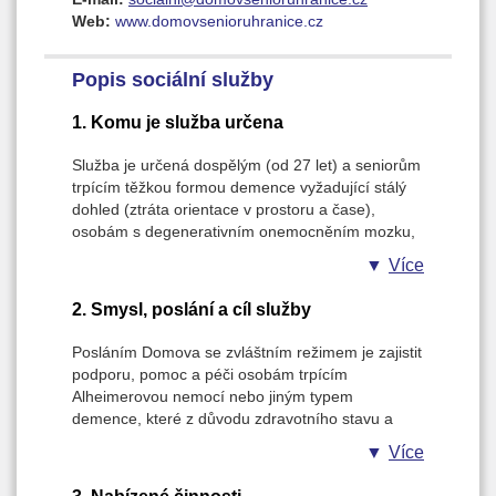
Web:
www.domovsenioruhranice.cz
Popis sociální služby
1. Komu je služba určena
Služba je určená dospělým (od 27 let) a seniorům
trpícím těžkou formou demence vyžadující stálý
dohled (ztráta orientace v prostoru a čase),
osobám s degenerativním onemocněním mozku,
převážně s Alzheimerovou chorobou, které jsou v
Více
péči o vlastní osobu a při zajištění soběstačnosti
závislé na pomoci jiné fyzićké osoby, případně
2. Smysl, poslání a cíl služby
potřebují podporu a komplexní péči s ohledem na
svůj zdravoní stav v průběhu celého dne.
Posláním Domova se zvláštním režimem je zajistit
podporu, pomoc a péči osobám trpícím
Alheimerovou nemocí nebo jiným typem
demence, které z důvodu zdravotního stavu a
nepříznové sociální situace potřebují pravidelnou
Více
pomoc druhé osoby, a ani za pomoci rodiny,
přátel a terénních sociálních služeb nezvládají