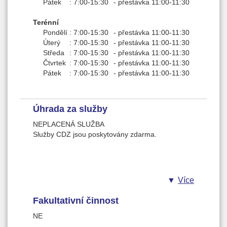
společenským prostředím
Pátek
:
7:00-15:30
-
přestávka 11:00-11:30
(zprostředkování kontaktů v přirozeném
Terénní
prostředí klienta) – podpora a udržení
Pondělí
:
7:00-15:30
-
přestávka 11:00-11:30
studia (možnost zprostředkovat specifické
Úterý
:
7:00-15:30
-
přestávka 11:00-11:30
individuální podmínky pro klienta studenta)
Středa
:
7:00-15:30
-
přestávka 11:00-11:30
udržení vhodného bydlení,
Čtvrtek
:
7:00-15:30
-
přestávka 11:00-11:30
zprostředkování kontaktu se
Pátek
:
7:00-15:30
-
přestávka 11:00-11:30
zdravotnickým zařízením – motivace
pravidelného docházení ke specialistům,
podpora při zapojení do zájmových aktivit
Úhrada za služby
nebo svépomocných skupin, podpora
začlenění do přirozené komunity klienta
NEPLACENÁ SLUŽBA
Služby CDZ jsou poskytovány zdarma.
Výchovně vzdělávací a aktivizační
činnosti: Základní informační servis v
oblasti duševního zdraví, edukace – jedná
se o zdravotní osvětu, která souvisí s
duševním onemocněním a s prevencí
Více
relapsu nemoci, práce s osobami blízkými
Fakultativní činnost
a rodinnými příslušníky. Upevňování
získaných motorických, psychických a
NE
sociálních schopností a dovedností