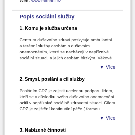
Web:
www.manaol.cz
Popis sociální služby
1. Komu je služba určena
Centrum duševního zdraví poskytuje ambulantní
a terénní služby osobám s duševním
onemocněním, které se nacházejí v nepříznivé
sociální situaci, a jejich osobám blízkým. Věkové
rozhraní 17-80 let.
Více
2. Smysl, poslání a cíl služby
Posláním CDZ je zajistit ucelenou podporu lidem,
kteří se v důsledku svého duševního onemocnění
ocitli v nepříznivé sociálně zdravotní situaci. Cílem
CDZ je zajištění kontinuální péče ( formou
multidisciplinárního týmu) přímo v přirozeném
Více
prostředí klienta, který je v krizové situaci s
akutními psychickými obtížemi nevyžadujícími
3. Nabízené činnosti
hospitalizaci. Výstupem je snížení hospitalizací,