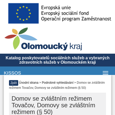
Katalog poskytovatelů sociálních služeb a vybraných
zdravotních služeb v Olomouckém kraji
KISSOS
Toggl
navig
Úvodní strana
>
Podrobné vyhledávání
> Domov se zvláštním
Zpět
režimem Tovačov, Domovy se zvláštním režimem (§ 50)
Domov se zvláštním režimem
Tovačov, Domovy se zvláštním
režimem (§ 50)