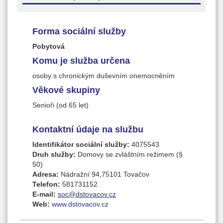
Forma sociální služby
Pobytová
Komu je služba určena
osoby s chronickým duševním onemocněním
Věkové skupiny
Senioři (od 65 let)
Kontaktní údaje na službu
Identifikátor sociální služby:
4075543
Druh služby:
Domovy se zvláštním režimem (§
50)
Adresa:
Nádražní 94,75101 Tovačov
Telefon:
581731152
E-mail:
soc@dstovacov.cz
Web:
www.dstovacov.cz