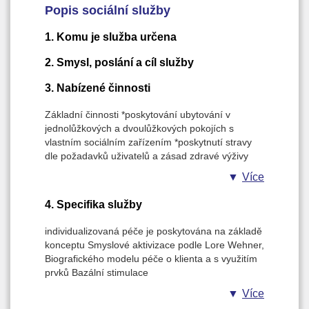
Popis sociální služby
1. Komu je služba určena
2. Smysl, poslání a cíl služby
3. Nabízené činnosti
Základní činnosti *poskytování ubytování v
jednolůžkových a dvoulůžkových pokojích s
vlastním sociálním zařízením *poskytnutí stravy
dle požadavků uživatelů a zásad zdravé výživy
*nezbytné služby – praní, úklid, žehlení Úkony
Více
péče *pomoc při zvládání běžných úkonů péče o
vlastní osobu a pomoc při hygieně *stálá
4. Specifika služby
ošetřovatelsko-zdravotnická péče *
zprostředkování kontaktu se společenským
individualizovaná péče je poskytována na základě
prostředím * aktivizační činnosti (volnočasové
konceptu Smyslové aktivizace podle Lore Wehner,
aktivity) * pomoc při uplatňování práv a
Biografického modelu péče o klienta a s využitím
oprávněných zájmů
prvků Bazální stimulace
Více