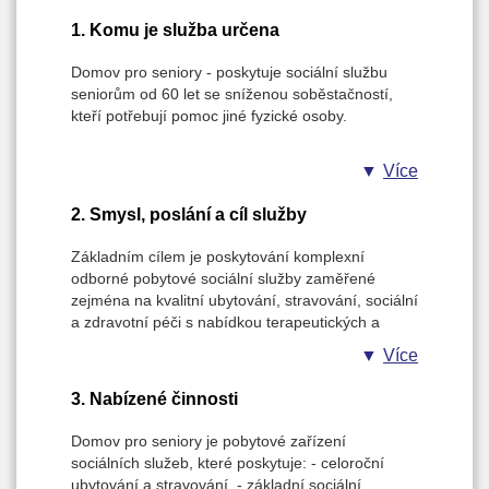
1. Komu je služba určena
Domov pro seniory - poskytuje sociální službu
seniorům od 60 let se sníženou soběstačností,
kteří potřebují pomoc jiné fyzické osoby.
Více
2. Smysl, poslání a cíl služby
Základním cílem je poskytování komplexní
odborné pobytové sociální služby zaměřené
zejména na kvalitní ubytování, stravování, sociální
a zdravotní péči s nabídkou terapeutických a
aktivizačních činností seniorům, kteří nemají
Více
dostatek fyzických schopností ani podmínek žít
běžným způsobem života ve vlastním prostředí.
3. Nabízené činnosti
Domov pro seniory je pobytové zařízení
sociálních služeb, které poskytuje: - celoroční
ubytování a stravování, - základní sociální