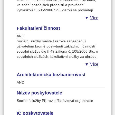
ve znění pozdějších předpisů a prováděcí
vyhláškou č. 505/2006 Sb., kterou se provádějí
některá ustanovení zákona o sociálních službách,
Více
ve znění pozdějších předpisů. Výše úhrady je
sjednána ve Smlouvě, kterou s uživatelem (popř.
Fakultativní činnost
opatrovníkem) uzavírá poskytovatel sociální
služby.
ANO
Sociální služby města Přerova zabezpečují
uživatelům kromě poskytnutí základních činností
sociální služby dle § 49 zákona č. 108/2006 Sb., o
sociálních službách, fakultativní služby za úhradu.
Fakultativní činnosti jsou hrazeny podle platného
Více
ceníku. Fakultativní činnosti jsou nastaveny tak,
aby nenahrazovaly běžně dostupné veřejné
Architektonická bezbariérovost
služby, které si mohou uživatelé v regionu města
Přerova zajistit. Jsou určeny především
ANO
uživatelům, kteří nezvládnou přepravu
prostřednictvím veřejných dopravních prostředků
Název poskytovatele
a vozidel TAXI. Úhrada za fakultativní činnosti je
Sociální služby Přerov, příspěvková organizace
stanovena ve výši skutečných nákladů.
IČ poskytovatele